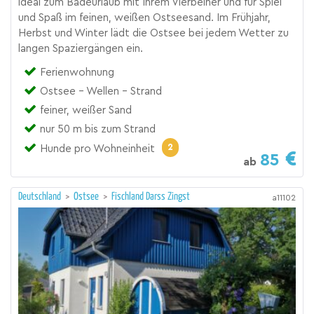
ideal zum Badeurlaub mit Ihrem Vierbeiner und für Spiel
und Spaß im feinen, weißen Ostseesand. Im Frühjahr,
Herbst und Winter lädt die Ostsee bei jedem Wetter zu
langen Spaziergängen ein.
Ferienwohnung
Ostsee - Wellen - Strand
feiner, weißer Sand
nur 50 m bis zum Strand
2
Hunde pro Wohneinheit
85
ab
Deutschland
>
Ostsee
>
Fischland Darss Zingst
a11102