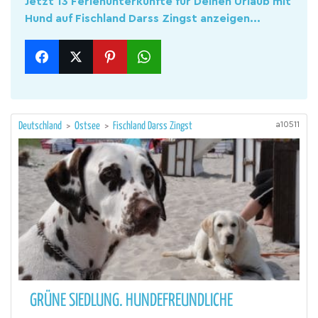
Jetzt 13 Ferienunterkünfte für Deinen Urlaub mit
Hund auf Fischland Darss Zingst anzeigen...
a10511
Deutschland
>
Ostsee
>
Fischland Darss Zingst
GRÜNE SIEDLUNG. HUNDEFREUNDLICHE