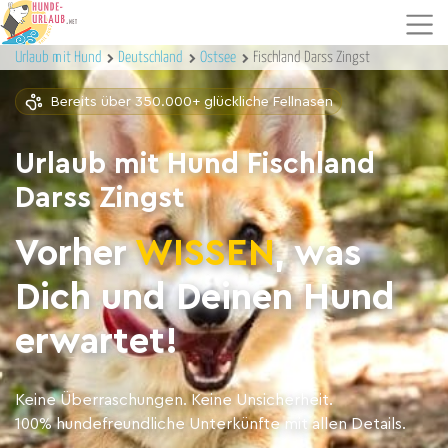
Urlaub mit Hund
Deutschland
Ostsee
Fischland Darss Zingst
Bereits über 350.000+ glückliche Fellnasen
Urlaub mit Hund Fischland
Darss Zingst
Vorher
WISSEN
, was
Dich und Deinen Hund
erwartet!
Keine Überraschungen. Keine Unsicherheit.
100% hundefreundliche Unterkünfte mit allen Details.