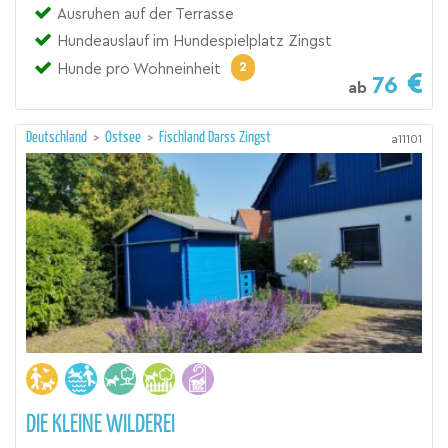
Ausruhen auf der Terrasse
Hundeauslauf im Hundespielplatz Zingst
2
Hunde pro Wohneinheit
76
ab
Deutschland
>
Ostsee
>
Fischland Darss Zingst
a11101
DIE KLEINE WILDEREI