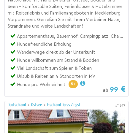
Natururlaub mit Hund zwischen Ostsee, Bodden und
Seen – komfortable Suiten, Ferienhäuser & Hotelzimmer
mit Reiterlebnis und Familienangeboten in Mecklenburg-
Vorpommern. Genießen Sie mit Ihrem Vierbeiner Natur,
Strandnähe und weite Landschaften!
Appartementhaus, Bauernhof, Campingplatz, Chalet, Feriendorf bzw. Ferienpark, Ferienhaus, Ferienhof, Ferienhütte, Landgut, Reiterhof, Zimmer
Hundefreundliche Erholung
Wanderwege direkt ab der Unterkunft
Hunde willkommen am Strand & Bodden
Viel Landschaft zum Spielen & Toben
Urlaub & Reiten an 4 Standorten in MV
5+
Hunde pro Wohneinheit
99
ab
Deutschland
>
Ostsee
>
Fischland Darss Zingst
a11677