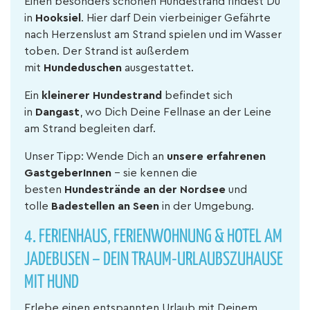
Einen besonders schönen Hundestrand findest Du
in
Hooksiel
. Hier darf Dein vierbeiniger Gefährte
nach Herzenslust am Strand spielen und im Wasser
toben. Der Strand ist außerdem
mit
Hundeduschen
ausgestattet.
Ein
kleinerer Hundestrand
befindet sich
in
Dangast
, wo Dich Deine Fellnase an der Leine
am Strand begleiten darf.
Unser Tipp: Wende Dich an
unsere erfahrenen
GastgeberInnen
– sie kennen die
besten
Hundestrände an der Nordsee
und
tolle
Badestellen an Seen
in der Umgebung.
4.
FERIENHAUS, FERIENWOHNUNG & HOTEL AM
JADEBUSEN – DEIN TRAUM-URLAUBSZUHAUSE
MIT HUND
Erlebe einen entspannten Urlaub mit Deinem