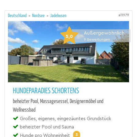
a11979
Deutschland
>
Nordsee
>
Jadebusen
Außergewöhnlich
5,0
9
Bewertungen
HUNDEPARADIES SCHORTENS
beheizter Pool, Massagesessel, Designermöbel und
Wellnessbad
Großes, eigenes, eingezäuntes Grundstück
beheizter Pool und Sauna
3
Hunde pro Wohneinheit