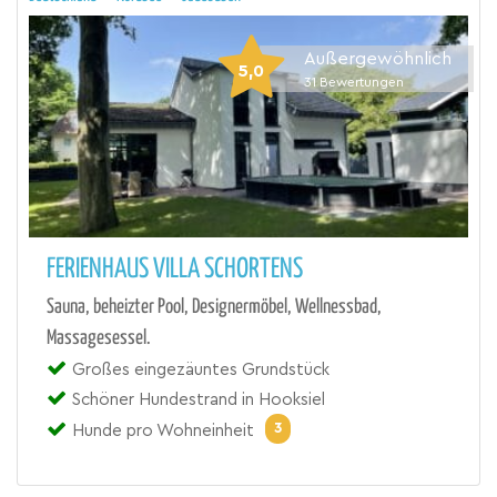
Außergewöhnlich
5,0
31
Bewertungen
FERIENHAUS VILLA SCHORTENS
Sauna, beheizter Pool, Designermöbel, Wellnessbad,
Massagesessel.
Großes eingezäuntes Grundstück
Schöner Hundestrand in Hooksiel
3
Hunde pro Wohneinheit