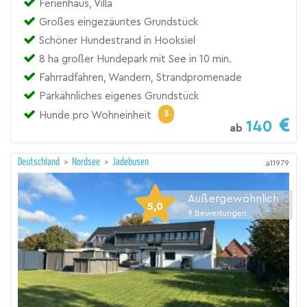
Ferienhaus, Villa
Großes eingezäuntes Grundstück
Schöner Hundestrand in Hooksiel
8 ha großer Hundepark mit See in 10 min.
Fahrradfahren, Wandern, Strandpromenade
Parkähnliches eigenes Grundstück
3
Hunde pro Wohneinheit
140
ab
Deutschland
>
Nordsee
>
Jadebusen
a11979
Außergewöhnlich
5,0
9
Bewertungen