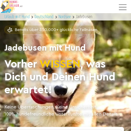
Urlaub mit Hund
Deutschland
Nordsee
Jadebusen
Bereits über 350.000+ glückliche Fellnasen
Jadebusen mit Hund
Vorher
WISSEN
, was
Dich und Deinen Hund
erwartet!
Keine Überraschungen. Keine Unsicherheit.
100% hundefreundliche Unterkünfte mit allen Details.