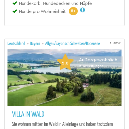
Hundekorb, Hundedecken und Näpfe
5+
Hunde pro Wohneinheit
a10898
Deutschland
>
Bayern
>
Allgäu/Bayerisch Schwaben/Bodensee
Außergewöhnlich
5,0
2
Bewertungen
VILLA IM WALD
Sie wohnen mitten im Wald in Alleinlage und haben trotzdem