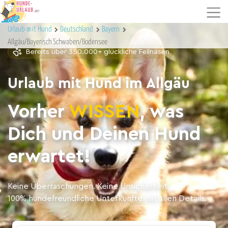
Urlaub mit Hund
Deutschland
Bayern
Allgäu/Bayerisch Schwaben/Bodensee
Bereits über 350.000+ glückliche Fellnasen
Urlaub mit Hund im Allgäu
Vorher
WISSEN
, was
Dich und Deinen Hund
erwartet!
Keine Überraschungen. Keine Unsicherheit.
100% hundefreundliche Unterkünfte mit allen Details.