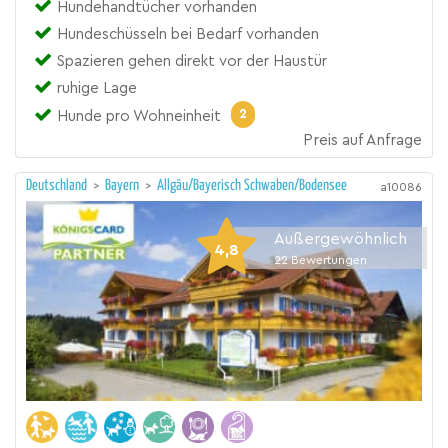
Hundehandtücher vorhanden
Hundeschüsseln bei Bedarf vorhanden
Spazieren gehen direkt vor der Haustür
ruhige Lage
2
Hunde pro Wohneinheit
Preis auf Anfrage
Deutschland
>
Bayern
>
Allgäu/Bayerisch Schwaben/Bodensee
a10086
Außergewöhnlich
4,8
22
Bewertungen