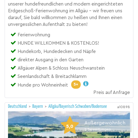
unserer hundefreundlichen und modern eingerichteten
Erdgeschoß-Ferienwohnung im Allgäu – wir freuen uns
darauf, Sie bald willkommen zu heißen und Ihnen einen
unvergesslichen Aufenthalt zu bieten!
Ferienwohnung
HUNDE WILLKOMMEN & KOSTENLOS!
Hundekorb, Hundedecken und Näpfe
direkter Ausgang in den Garten
Allgäuer Alpen & Schloss Neuschwanstein
Seenlandschaft & Breitachklamm
5+
Hunde pro Wohneinheit
Preis auf Anfrage
Deutschland
>
Bayern
>
Allgäu/Bayerisch Schwaben/Bodensee
a10898
Außergewöhnlich
5,0
2
Bewertungen