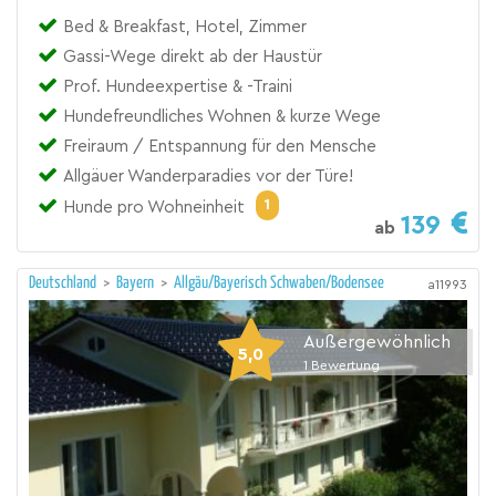
Bed & Breakfast, Hotel, Zimmer
Gassi-Wege direkt ab der Haustür
Prof. Hundeexpertise & -Traini
Hundefreundliches Wohnen & kurze Wege
Freiraum / Entspannung für den Mensche
Allgäuer Wanderparadies vor der Türe!
1
Hunde pro Wohneinheit
139
ab
Deutschland
>
Bayern
>
Allgäu/Bayerisch Schwaben/Bodensee
a11993
Außergewöhnlich
5,0
1
Bewertung