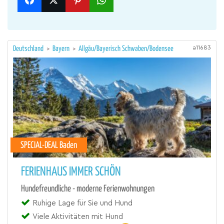
a11683
Deutschland
>
Bayern
>
Allgäu/Bayerisch Schwaben/Bodensee
SPECIAL-DEAL Baden
FERIENHAUS IMMER SCHÖN
Hundefreundliche - moderne Ferienwohnungen
Ruhige Lage für Sie und Hund
Viele Aktivitäten mit Hund