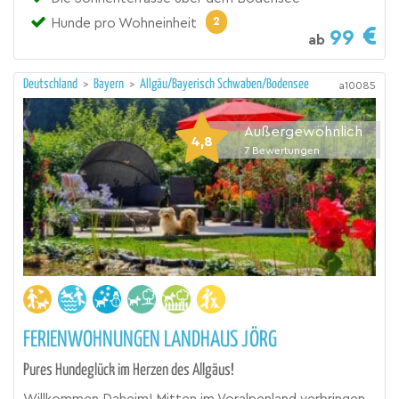
2
Hunde pro Wohneinheit
99
ab
Deutschland
>
Bayern
>
Allgäu/Bayerisch Schwaben/Bodensee
a10085
Außergewöhnlich
4,8
7
Bewertungen
FERIENWOHNUNGEN LANDHAUS JÖRG
Pures Hundeglück im Herzen des Allgäus!