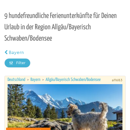
9 hundefreundliche Ferienunterkünfte für Deinen
Urlaub in der Region Allgäu/Bayerisch
Schwaben/Bodensee
Bayern
Filter
Deutschland
>
Bayern
>
Allgäu/Bayerisch Schwaben/Bodensee
a11683