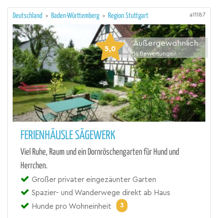
a11187
Deutschland
>
Baden-Württemberg
>
Region Stuttgart
Außergewöhnlich
5,0
14
Bewertungen
FERIENHÄUSLE SÄGEWERK
Viel Ruhe, Raum und ein Dornröschengarten für Hund und
Herrchen.
Großer privater eingezäunter Garten
Spazier- und Wanderwege direkt ab Haus
3
Hunde pro Wohneinheit