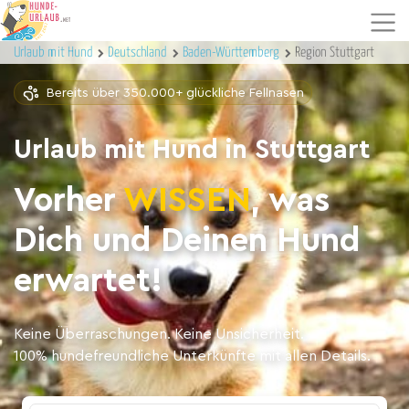
Urlaub mit Hund
Deutschland
Baden-Württemberg
Region Stuttgart
Bereits über 350.000+ glückliche Fellnasen
Urlaub mit Hund in Stuttgart
Vorher
WISSEN
, was
Dich und Deinen Hund
erwartet!
Keine Überraschungen. Keine Unsicherheit.
100% hundefreundliche Unterkünfte mit allen Details.