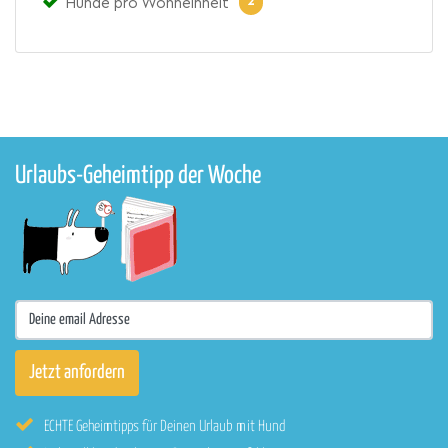
2
Hunde pro Wohneinheit
Urlaubs-Geheimtipp der Woche
ECHTE Geheimtipps für Deinen Urlaub mit Hund