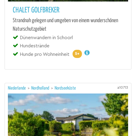
CHALET GOLFBREKER
Strandnah gelegen und umgeben von einem wunderschönen
Naturschutzgebiet
Dünenwandern in Schoorl
Hundestrände
5+
Hunde pro Wohneinheit
a10713
Niederlande
>
Nordholland
>
Nordseeküste