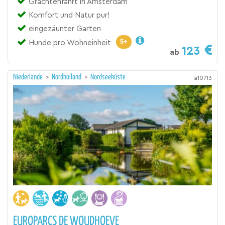
Grachtenfahrt in Amsterdam
Komfort und Natur pur!
eingezäunter Garten
5+
Hunde pro Wohneinheit
123
ab
Niederlande
>
Nordholland
>
Nordseeküste
a10713
EUROPARCS DE WOUDHOEVE