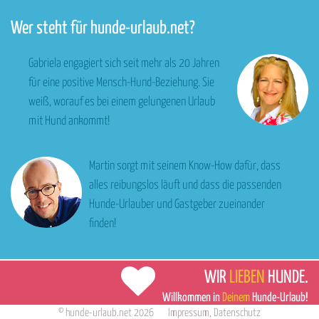
Wer steht für hunde-urlaub.net?
Gabriela engagiert sich seit mehr als 20 Jahren
für eine positive Mensch-Hund-Beziehung. Sie
weiß, worauf es bei einem gelungenen Urlaub
mit Hund ankommt!
Martin sorgt mit seinem Know-How dafür, dass
alles reibungslos läuft und dass die passenden
Hunde-Urlauber und Gastgeber zueinander
finden!
WIR
LIEBEN
HUNDE.
Willkommen in
Deinem
Hunde-Urlaub!
©
hunde-urlaub.net
2026
Impressum
,
Datenschutz