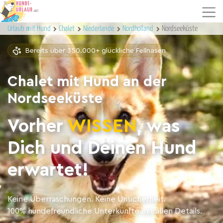
Urlaub mit Hund
Chalet
Niederlande
Nordholland
Nordseeküste
Bereits über 350.000+ glückliche Fellnasen
Chalet mit Hund an der
Nordseeküste
Vorher
WISSEN
, was
Dich und Deinen Hund
erwartet!
Keine Überraschungen. Keine Unsicherheit.
100% hundefreundliche Unterkünfte mit allen Details.