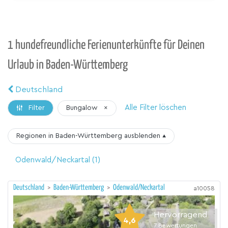
1 hundefreundliche Ferienunterkünfte für Deinen
Urlaub in Baden-Württemberg
Deutschland
Alle Filter löschen
Bungalow
×
Filter
Regionen in Baden-Württemberg
ausblenden
▴
Odenwald/Neckartal
(1)
Deutschland
>
Baden-Württemberg
>
Odenwald/Neckartal
a10058
Hervorragend
4,6
7
Bewertungen