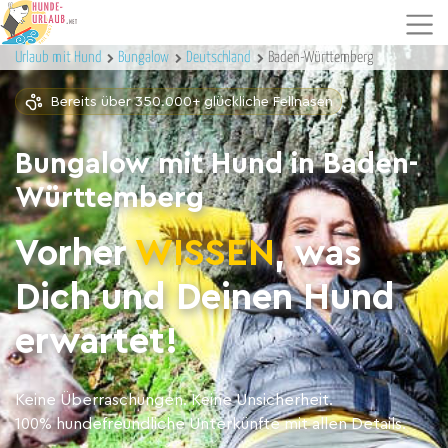
Urlaub mit Hund
Bungalow
Deutschland
Baden-Württemberg
Bereits über 350.000+ glückliche Fellnasen
Bungalow mit Hund in Baden-
Württemberg
Vorher
WISSEN
, was
Dich und Deinen Hund
erwartet!
Keine Überraschungen. Keine Unsicherheit.
100% hundefreundliche Unterkünfte mit allen Details.