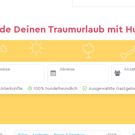
nde Deinen Traumurlaub mit H
reise
Abreise
Anzah
Unterkünfte
100% hundefreundlich
Ausgewählte Gastgeber
11
a12218