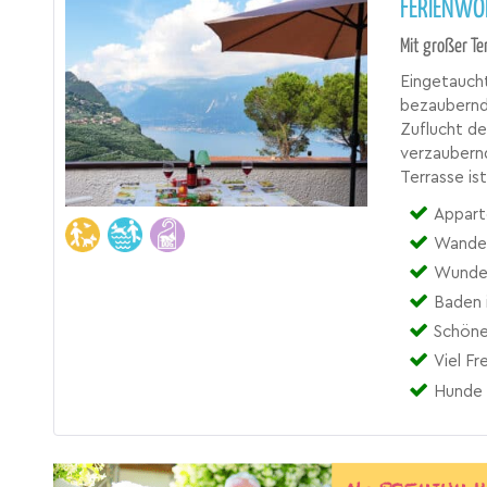
FERIENW
Mit großer T
Eingetauch
bezaubernds
Zuflucht de
verzaubernd
Terrasse is
Appart
Wander
Wunder
Baden 
Schöne
Viel Fr
Hunde 