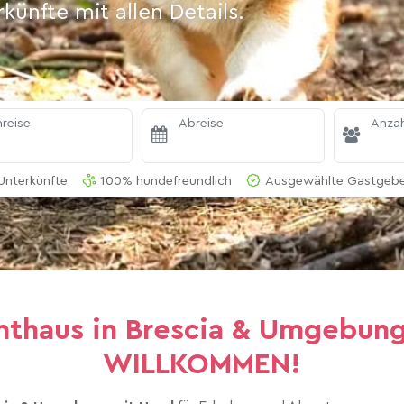
ünfte mit allen Details.
reise
Abreise
Anzah
Unterkünfte
100% hundefreundlich
Ausgewählte Gastgeber
thaus in Brescia & Umgebun
WILLKOMMEN!