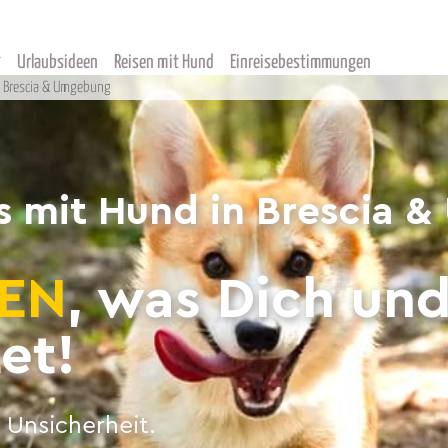
Urlaubsideen
Reisen mit Hund
Einreisebestimmungen
Brescia & Umgebung
 mit Hund in Brescia 
EN
, was Dich un
et!
 Unsicherheit.