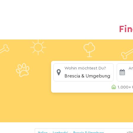
Fi
Wohin möchtest Du?
An
Brescia & Umgebung
1.000+ 
a116