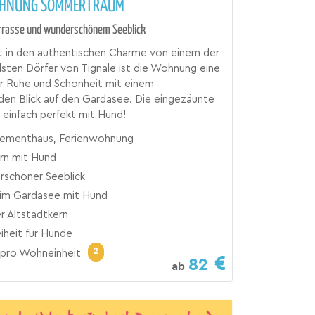
OHNUNG SOMMERTRAUM
errasse und wunderschönem Seeblick
t in den authentischen Charme von einem der
ten Dörfer von Tignale ist die Wohnung eine
r Ruhe und Schönheit mit einem
en Blick auf den Gardasee. Die eingezäunte
t einfach perfekt mit Hund!
ementhaus, Ferienwohnung
n mit Hund
schöner Seeblick
im Gardasee mit Hund
r Altstadtkern
eiheit für Hunde
2
pro Wohneinheit
82
ab