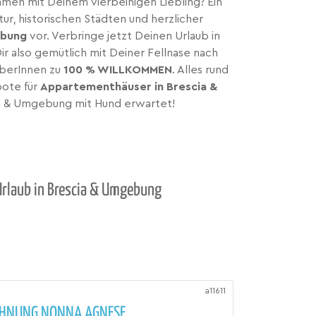
men mit Deinem vierbeinigen Liebling? Ein
r, historischen Städten und herzlicher
ebung
vor. Verbringe jetzt Deinen Urlaub in
ir also gemütlich mit Deiner Fellnase nach
eberInnen zu
100 % WILLKOMMEN
. Alles rund
bote für
Appartementhäuser in Brescia &
ia & Umgebung mit Hund erwartet!
Urlaub in Brescia & Umgebung
a11611
HNUNG NONNA AGNESE