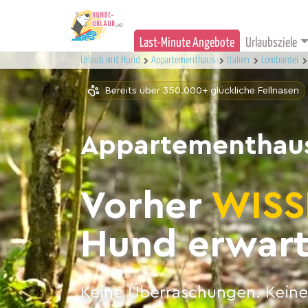
Last-Minute Angebote
Urlaubsziele
Urlaub mit Hund
Appartementhaus
Italien
Lombardei
Bereits über 350.000+ glückliche Fellnasen
Appartementhaus
Vorher
WISS
Hund erwart
Keine Überraschungen. Keine