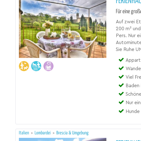
FERIENHAU
Für eine groß
Auf zwei Et
200 m² und 
Pers. Nur 
Autominute
Sie Ruhe U
Appart
Wander
Viel Fr
Baden 
Schöne
Nur ei
Hunde 
Italien
>
Lombardei
>
Brescia & Umgebung