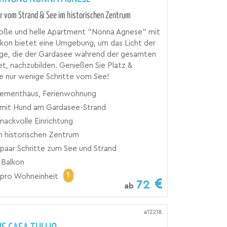
r vom Strand & See im historischen Zentrum
roße und helle Apartment "Nonna Agnese" mit
kon bietet eine Umgebung, um das Licht der
ge, die der Gardasee während der gesamten
et, nachzubilden. Genießen Sie Platz &
e nur wenige Schritte vom See!
ementhaus, Ferienwohnung
mit Hund am Gardasee-Strand
ackvolle Einrichtung
m historischen Zentrum
 paar Schritte zum See und Strand
 Balkon
1
pro Wohneinheit
72
ab
a12218