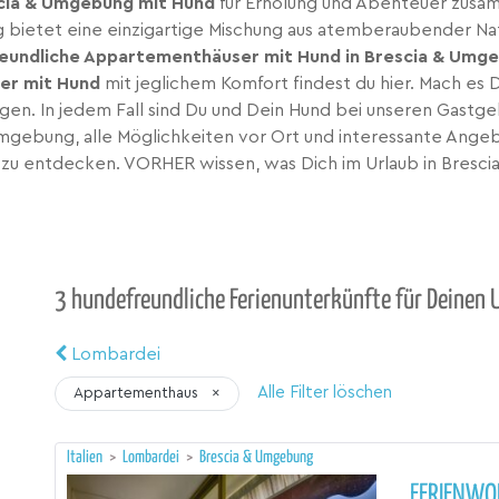
cia & Umgebung mit Hund
für Erholung und Abenteuer zusam
 bietet eine einzigartige Mischung aus atemberaubender Natu
reundliche Appartementhäuser mit Hund in Brescia & Umg
er mit Hund
mit jeglichem Komfort findest du hier. Mach es D
en. In jedem Fall sind Du und Dein Hund bei unseren Gastg
Umgebung, alle Möglichkeiten vor Ort und interessante Ange
r zu entdecken. VORHER wissen, was Dich im Urlaub in Bresc
3 hundefreundliche Ferienunterkünfte für Deinen 
Lombardei
Alle Filter löschen
Appartementhaus
×
Italien
>
Lombardei
>
Brescia & Umgebung
FERIENWO