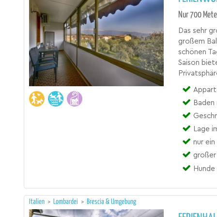
Nur 700 Mete
Das sehr g
großem Bal
schönen Ta
Saison biet
Privatsphär
Appart
Baden 
Geschm
Lage i
nur ein
großer
Hunde 
Italien
>
Lombardei
>
Brescia & Umgebung