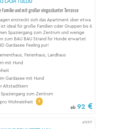
S CASA TULLIO
e Familie und mit großer eingezäunter Terrasse
agen erstreckt sich das Apartment über etwa
ist ideal für große Familien oder Gruppen bis 6
einen Spaziergang zum Zentrum und wenige
n zum BAU BAU Strand für Hunde erwartet
ND Gardasee Feeling pur!
ementhaus, Ferienhaus, Landhaus
n mit Hund
eiheit
im Gardasee mit Hund
r Altstadtkern
n Spaziergang zum Zentrum
2
pro Wohneinheit
92
ab
a12217