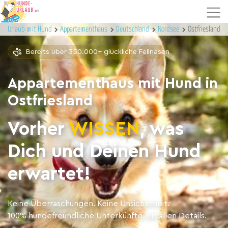
Urlaub mit Hund
Appartementhaus
Deutschland
Nordsee
Ostfriesland
Bereits über 350.000+ glückliche Fellnasen
Appartementhaus mit Hund in
Ostfriesland
Vorher
WISSEN
, was
Dich und Deinen Hund
erwartet!
Keine Überraschungen. Keine Unsicherheit.
100% hundefreundliche Unterkünfte mit allen Details.