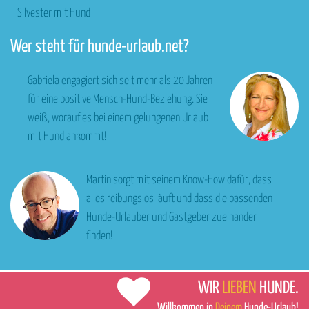
Silvester mit Hund
Wer steht für hunde-urlaub.net?
Gabriela engagiert sich seit mehr als 20 Jahren
für eine positive Mensch-Hund-Beziehung. Sie
weiß, worauf es bei einem gelungenen Urlaub
mit Hund ankommt!
Martin sorgt mit seinem Know-How dafür, dass
alles reibungslos läuft und dass die passenden
Hunde-Urlauber und Gastgeber zueinander
finden!
WIR
LIEBEN
HUNDE.
Willkommen in
Deinem
Hunde-Urlaub!