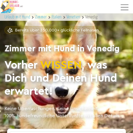
Urlaub mit Hund
Zimmer
Italien
Venetien
Venedig
Bereits über 350.000+ glückliche Fellnasen
Zimmer mit Hund in Venedig
Vorher
WISSEN
, was
Dich und Deinen Hund
erwartet!
Keine Überraschungen. Keine Unsicherheit.
100% hundefreundliche Unterkünfte mit allen Details.