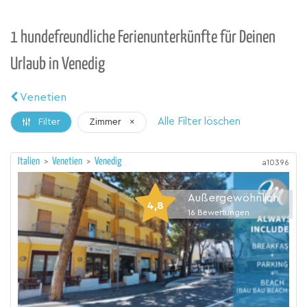
1 hundefreundliche Ferienunterkünfte für Deinen
Urlaub in Venedig
Venetien
Alle Filter löschen
Zimmer
×
Filter
Italien
>
Venetien
>
Venedig
a10396
Außergewöhnlich
4,8
16
Bewertungen