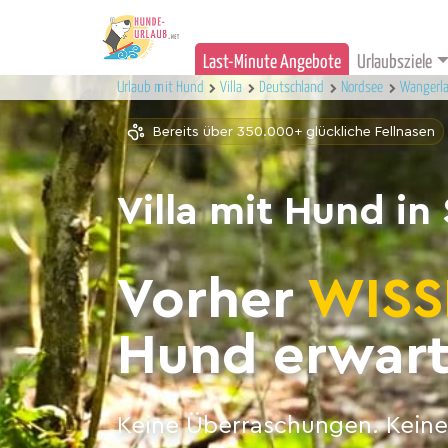
Last-Minute Angebote
Urlaubsziele
Urlaub mit Hund
Villa
Deutschland
Nordsee
Wangerl
Bereits über 350.000+ glückliche Fellnasen
Villa mit Hund in 
Vorher
WISS
Hund erwart
Keine Überraschungen. Keine