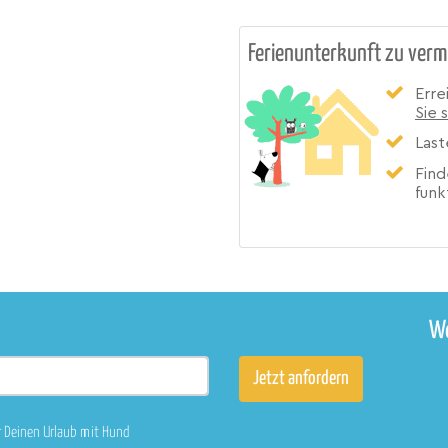
Ferienunterkunft zu verm
Erre
Sie 
Last
Find
funk
We
r Deinen Urlaub mit Hund