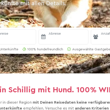
ünfte mit allen Details.
reise
Abreise
Anzah
Unterkünfte
100% hundefreundlich
Ausgewählte Gastgeber
a in Schillig mit Hund. 100% 
r in dieser Region
mit Deinen Reisedaten keine verfügbare
unterkünfte
empfehlen. Versuche es mit
anderen Kriterien