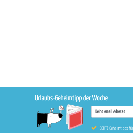
Urlaubs-Geheimtipp der Woche
ECHTE Geheimtipps fü