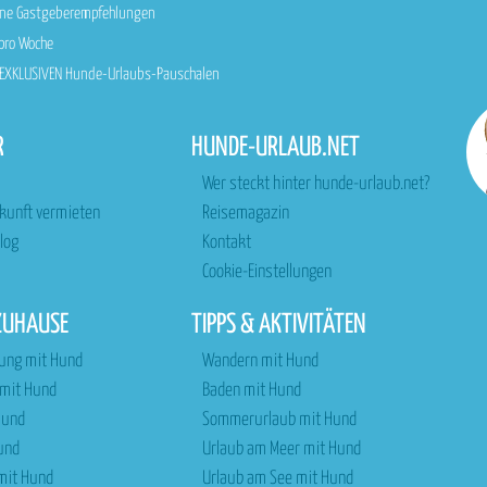
sene Gastgeberempfehlungen
 pro Woche
n EXKLUSIVEN Hunde-Urlaubs-Pauschalen
R
HUNDE-URLAUB.NET
Wer steckt hinter hunde-urlaub.net?
rkunft vermieten
Reisemagazin
log
Kontakt
Cookie-Einstellungen
ZUHAUSE
TIPPS & AKTIVITÄTEN
ung mit Hund
Wandern mit Hund
 mit Hund
Baden mit Hund
Hund
Sommerurlaub mit Hund
und
Urlaub am Meer mit Hund
 mit Hund
Urlaub am See mit Hund