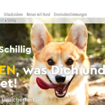
Urlaubsideen
Reisen mit Hund
Einreisebestimmungen
and
Schillig
Schillig
EN
, was Dich un
et!
 Unsicherheit.