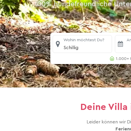
100% hundefreundliche Unterk
Wohin möchtest Du?
An
Schillig
1.000+ 
Deine Vill
Leider können wir Di
Ferien