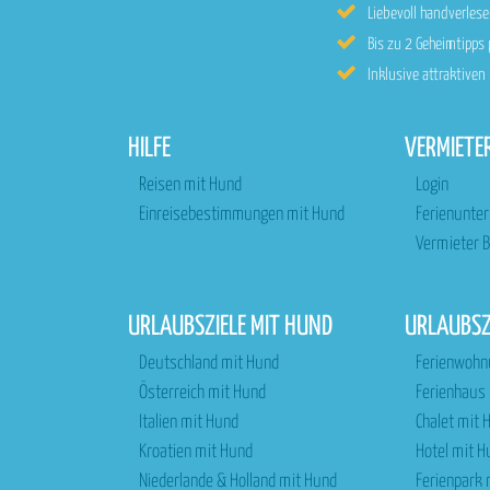
Liebevoll handverle
Bis zu 2 Geheimtipps
Inklusive attraktive
HILFE
VERMIETE
Reisen mit Hund
Login
Einreisebestimmungen mit Hund
Ferienunte
Vermieter B
URLAUBSZIELE MIT HUND
URLAUBS
Deutschland mit Hund
Ferienwohn
Österreich mit Hund
Ferienhaus
Italien mit Hund
Chalet mit 
Kroatien mit Hund
Hotel mit H
Niederlande & Holland mit Hund
Ferienpark