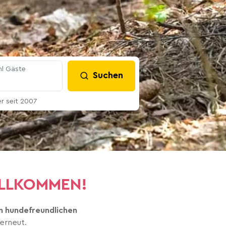
l Gäste
Suchen
 seit 2007
WILLKOMMEN!
n hundefreundlichen
erneut.