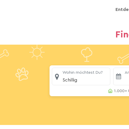
Entde
Fi
Wohin möchtest Du?
An
Schillig
1.000+ 