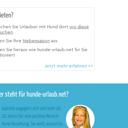
ieten?
ichen Sie Urlauber mit Hund dort
wo diese
suchen
en Sie Ihre
Nebensaison
aus
en Sie heraus wie hunde-urlaub.net für Sie
tioniert
Jetzt mehr erfahren >>
r steht für hunde-urlaub.net?
Gabriela engagiert sich seit mehr als
20 Jahren für eine positive Mensch-
Hund-Beziehung. Sie weiß, worauf es