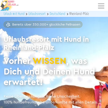
Urlaub mit Hund
Urlaubsresort
Deutschland
Rheinland-Pfalz
Bereits über 350.000+ glückliche Fellnasen
Urlaubsresort mit Hund in
Rheinland-Pfalz
Vorher
WISSEN
, was
Dich und Deinen Hund
erwartet!
Keine Überraschungen. Keine Unsicherheit.
100% hundefreundliche Unterkünfte mit allen Details.