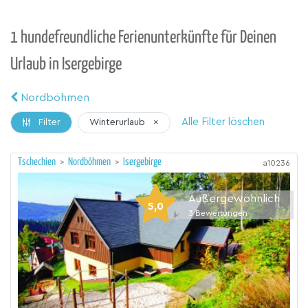
1 hundefreundliche Ferienunterkünfte für Deinen
Urlaub in Isergebirge
Nordböhmen
Alle Filter löschen
Winterurlaub
×
Filter
Tschechien
>
Nordböhmen
>
Isergebirge
a10236
Außergewöhnlich
5,0
3
Bewertungen