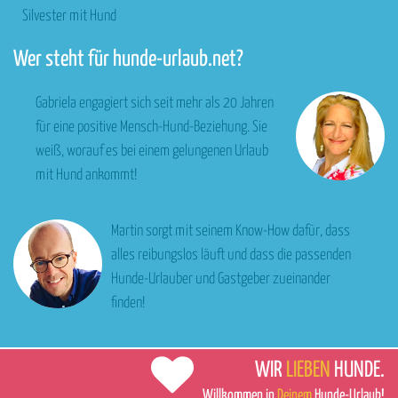
Silvester mit Hund
Wer steht für hunde-urlaub.net?
Gabriela engagiert sich seit mehr als 20 Jahren
für eine positive Mensch-Hund-Beziehung. Sie
weiß, worauf es bei einem gelungenen Urlaub
mit Hund ankommt!
Martin sorgt mit seinem Know-How dafür, dass
alles reibungslos läuft und dass die passenden
Hunde-Urlauber und Gastgeber zueinander
finden!
WIR
LIEBEN
HUNDE.
Willkommen in
Deinem
Hunde-Urlaub!