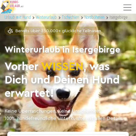
Urlaub mit Hund
Winterurlaub
Tschechien
Nordböhmen
Isergebirge
Bereits über 350.000+ glückliche Fellnasen
Winterurlaub in Isergebirge
Vorher
WISSEN
, was
Dich und Deinen Hund
erwartet!
Keine Überraschungen. Keine Unsicherheit.
100% hundefreundliche Unterkünfte mit allen Details.