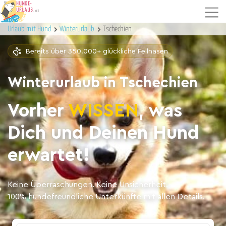
Urlaub mit Hund
Winterurlaub
Tschechien
Bereits über 350.000+ glückliche Fellnasen
Winterurlaub in Tschechien
Vorher
WISSEN
, was
Dich und Deinen Hund
erwartet!
Keine Überraschungen. Keine Unsicherheit.
100% hundefreundliche Unterkünfte mit allen Details.