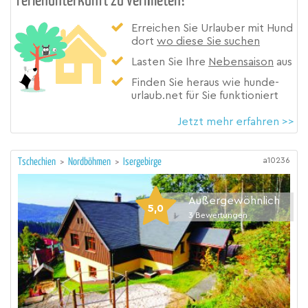
Ferienunterkunft zu vermieten?
Erreichen Sie Urlauber mit Hund
dort
wo diese Sie suchen
Lasten Sie Ihre
Nebensaison
aus
Finden Sie heraus wie hunde-
urlaub.net für Sie funktioniert
Jetzt mehr erfahren >>
a10236
Tschechien
>
Nordböhmen
>
Isergebirge
Außergewöhnlich
5,0
3
Bewertungen