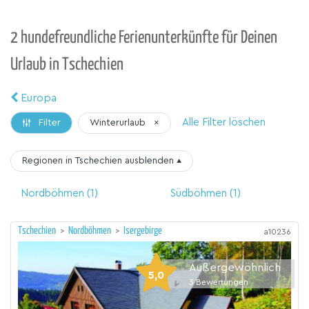
2 hundefreundliche Ferienunterkünfte für Deinen
Urlaub in Tschechien
Europa
Alle Filter löschen
Winterurlaub
×
Filter
Regionen in Tschechien
ausblenden
▴
Nordböhmen
(1)
Südböhmen
(1)
Tschechien
>
Nordböhmen
>
Isergebirge
a10236
Außergewöhnlich
5,0
3
Bewertungen