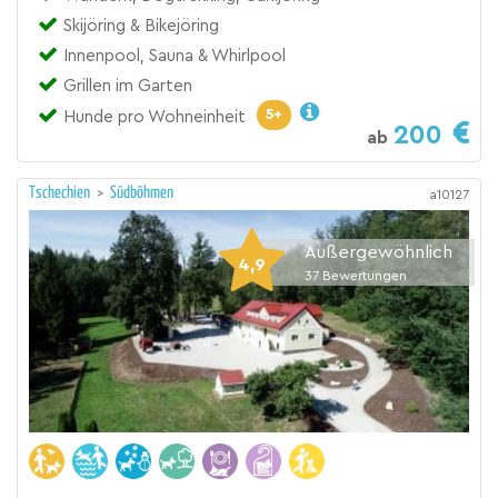
Skijöring & Bikejöring
Innenpool, Sauna & Whirlpool
Grillen im Garten
5+
Hunde pro Wohneinheit
200
ab
Tschechien
>
Südböhmen
a10127
Außergewöhnlich
4,9
37
Bewertungen