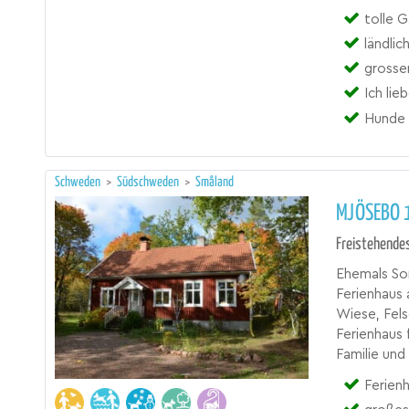
tolle G
ländli
grosse
Ich lie
Hunde 
Schweden
>
Südschweden
>
Småland
MJÖSEBO 
Freistehende
Ehemals Son
Ferienhaus
Wiese, Fel
Ferienhaus 
Familie und
Ferien