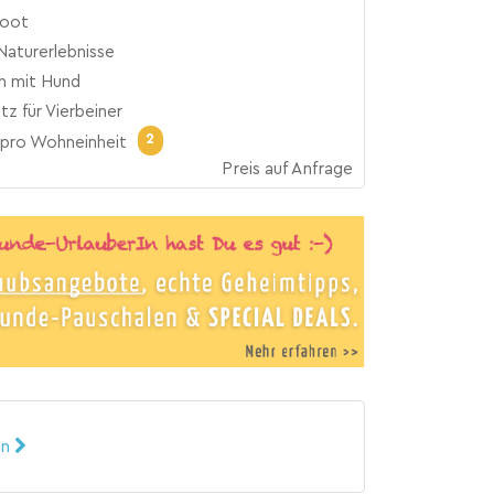
boot
Naturerlebnisse
n mit Hund
atz für Vierbeiner
2
pro Wohneinheit
Preis auf Anfrage
en