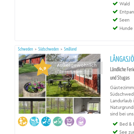
Wald
Entpan
Seen
Hunde 
Schweden
>
Südschweden
>
Småland
LÅNGASJÖ
Außergewöhnlich
4,9
Ländliche Fer
7
Bewertungen
und Stugas
Gästezimmer
Südschwede
Landurlaub 
Naturgrunds
sind bei un
Bed & Breakfas
See zu