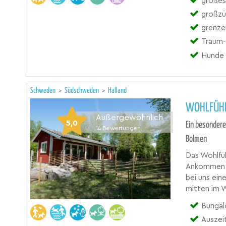
großes
großzü
grenzen
Traum-
Hunde 
Schweden
>
Südschweden
>
Halland
WOHLFÜHL
Außergewöhnlich
5,0
Ein besondere
14
Bewertungen
Bolmen
Das Wohlfü
Ankommen un
bei uns ein
mitten im W
Bungal
Auszei