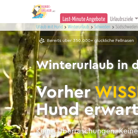
Last-Minute Angebote
Urlaubsziele
Urlaub mit Hund
Winterurlaub
Schweden
Südschweden
Bereits über 350.000+ glückliche Fellnasen
Winterurlaub in
Vorher
WISS
Hund erwart
Keine Überraschungen. Keine