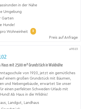
assirunden in der Nähe
che Umgebung
r Garten
be Hunde!
2
pro Wohneinheit
Preis auf Anfrage
a11523
102
s Haus mit 2500 m² Grundstück in Waldnähe
ntagsschule von 1920, jetzt ein gemütliches
 auf einem großen Grundstück mit Bäumen,
sen und Nebengebäude, erwartet Sie unser
für einen perfekten Schweden-Urlaub mit
 Hund! Ab Haus in die Wildnis!
haus, Landgut, Landhaus