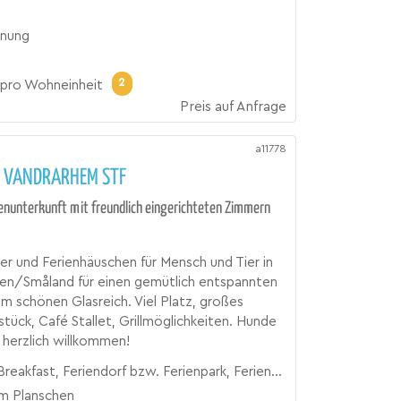
nung
2
pro Wohneinheit
Preis auf Anfrage
a11778
 VANDRARHEM STF
ienunterkunft mit freundlich eingerichteten Zimmern
 und Ferienhäuschen für Mensch und Tier in
n/Småland für einen gemütlich entspannten
im schönen Glasreich. Viel Platz, großes
tück, Café Stallet, Grillmöglichkeiten. Hunde
s herzlich willkommen!
t, Feriendorf bzw. Ferienpark, Ferienhaus, Ferienhütte, Hostel, Hüttendorf, Pension, Zimmer
m Planschen