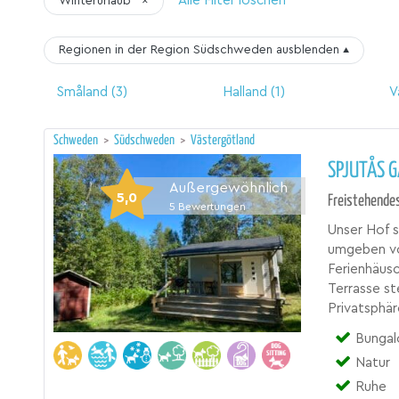
Alle Filter löschen
Winterurlaub
×
Regionen in der Region Südschweden
ausblenden
▴
Småland
(3)
Halland
(1)
V
Schweden
>
Südschweden
>
Västergötland
SPJUTÅS 
Außergewöhnlich
5,0
Freistehende
5
Bewertungen
Unser Hof s
umgeben vo
Ferienhäusc
Terrasse st
Privatsphär
Bungal
Natur
Ruhe