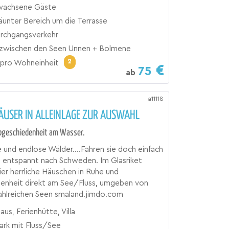
wachsene Gäste
äunter Bereich um die Terrasse
urchgangsverkehr
 zwischen den Seen Unnen + Bolmene
2
pro Wohneinheit
75
ab
a11118
ÄUSER IN ALLEINLAGE ZUR AUSWAHL
Abgeschiedenheit am Wasser.
le und endlose Wälder....Fahren sie doch einfach
 entspannt nach Schweden. Im Glasriket
vier herrliche Häuschen in Ruhe und
enheit direkt am See/Fluss, umgeben von
ahlreichen Seen smaland.jimdo.com
aus, Ferienhütte, Villa
ark mit Fluss/See