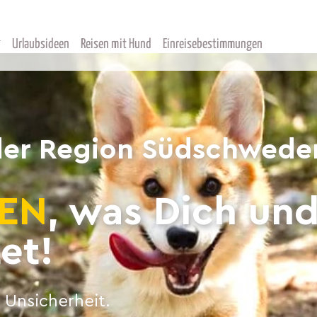
Urlaubsideen
Reisen mit Hund
Einreisebestimmungen
 der Region Südschwede
EN
, was Dich un
et!
 Unsicherheit.