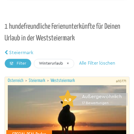
1 hundefreundliche Ferienunterkünfte für Deinen
Urlaub in der Weststeiermark
Steiermark
Alle Filter löschen
Winterurlaub
×
Filter
Österreich
>
Steiermark
>
Weststeiermark
a10771
Außergewöhnlich
4,9
17
Bewertungen