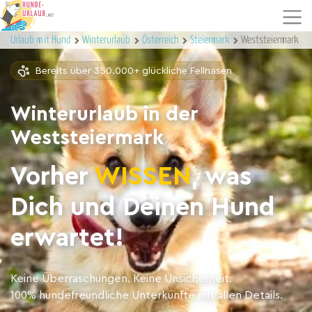
Urlaub mit Hund
Winterurlaub
Österreich
Steiermark
Weststeiermark
Bereits über 350.000+ glückliche Fellnasen
Winterurlaub in der
Weststeiermark
Vorher
WISSEN
, was
Dich und Deinen Hund
erwartet!
Keine Überraschungen. Keine Unsicherheit.
100% hundefreundliche Unterkünfte mit allen Details.