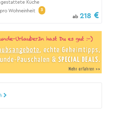
usgestattete Küche
3
pro Wohneinheit
218
ab
ch