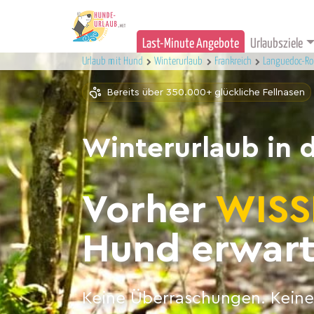
Last-Minute Angebote
Urlaubsziele
Urlaub mit Hund
Winterurlaub
Frankreich
Languedoc-Rou
Bereits über 350.000+ glückliche Fellnasen
Winterurlaub in 
Vorher
WISS
Hund erwart
Keine Überraschungen. Keine