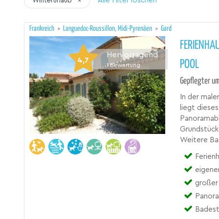
Alle Filter löschen
Winterurlaub
×
Frankreich
>
Languedoc-Roussillon, Midi-Pyrenäen
>
Gard
FERIENHA
Hervorragend
4,7
POOL
1
Bewertung
Gepflegter u
In der male
liegt diese
Panoramabl
Grundstück 
Weitere Bad
Ferien
eigene
großer
Panoram
Badest