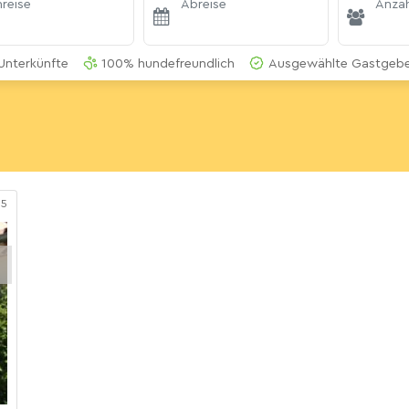
reise
Abreise
Anzah
Unterkünfte
100% hundefreundlich
Ausgewählte Gastgeber
85