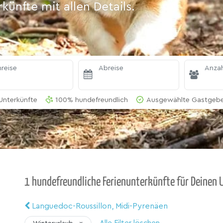
ünfte mit allen Details.
reise
Abreise
Anzah
Unterkünfte
100% hundefreundlich
Ausgewählte Gastgeber
1 hundefreundliche Ferienunterkünfte für Deinen U
Languedoc-Roussillon, Midi-Pyrenäen