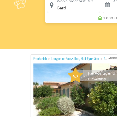
Wohin möchtest Du?
An
Gard
1.000+ 
a108
Frankreich
>
Languedoc-Roussillon, Midi-Pyrenäen
>
Gard
Hervorragend
4,7
1
Bewertung