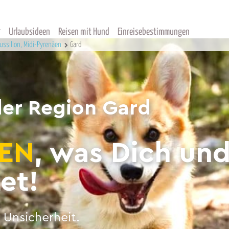
Urlaubsideen
Reisen mit Hund
Einreisebestimmungen
ssillon, Midi-Pyrenäen
Gard
der Region Gard
EN
, was Dich un
et!
 Unsicherheit.