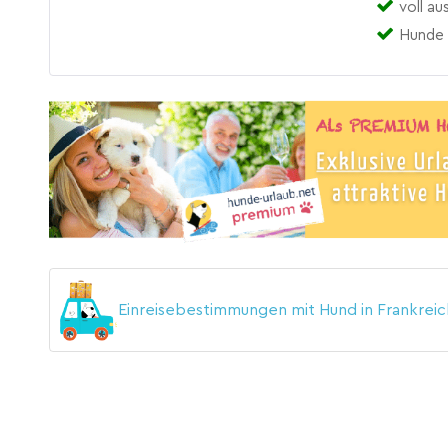
voll a
Hunde 
Einreisebestimmungen mit Hund in Frankrei