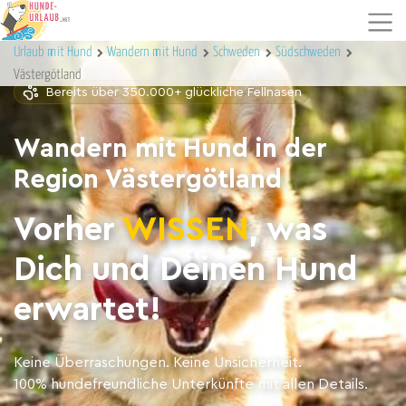
Urlaub mit Hund
Wandern mit Hund
Schweden
Südschweden
Västergötland
Bereits über 350.000+ glückliche Fellnasen
Wandern mit Hund in der
Region Västergötland
Vorher
WISSEN
, was
Dich und Deinen Hund
erwartet!
Keine Überraschungen. Keine Unsicherheit.
100% hundefreundliche Unterkünfte mit allen Details.