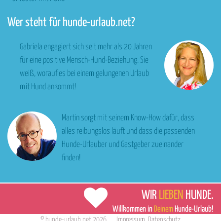
Wer steht für hunde-urlaub.net?
Gabriela engagiert sich seit mehr als 20 Jahren
für eine positive Mensch-Hund-Beziehung. Sie
weiß, worauf es bei einem gelungenen Urlaub
mit Hund ankommt!
Martin sorgt mit seinem Know-How dafür, dass
alles reibungslos läuft und dass die passenden
Hunde-Urlauber und Gastgeber zueinander
finden!
WIR
LIEBEN
HUNDE.
Willkommen in
Deinem
Hunde-Urlaub!
©
hunde-urlaub.net
2026
Impressum
,
Datenschutz