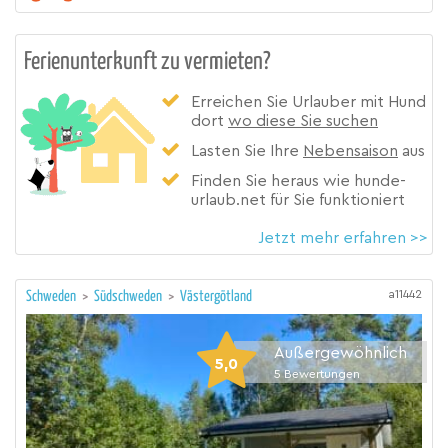
Ferienunterkunft zu vermieten?
Erreichen Sie Urlauber mit Hund
dort
wo diese Sie suchen
Lasten Sie Ihre
Nebensaison
aus
Finden Sie heraus wie hunde-
urlaub.net für Sie funktioniert
Jetzt mehr erfahren >>
a11442
Schweden
>
Südschweden
>
Västergötland
Außergewöhnlich
5,0
5
Bewertungen