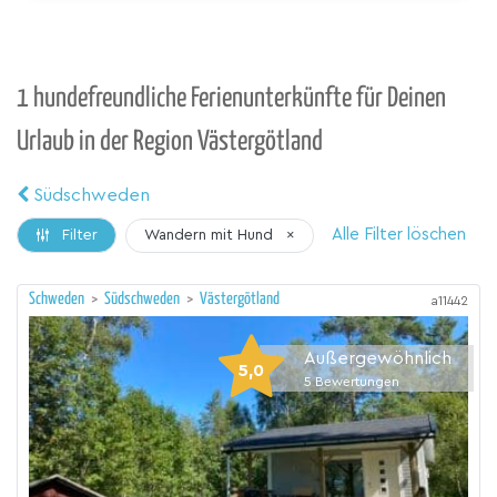
1 hundefreundliche Ferienunterkünfte für Deinen
Urlaub in der Region Västergötland
Südschweden
Alle Filter löschen
Wandern mit Hund
×
Filter
Schweden
>
Südschweden
>
Västergötland
a11442
Außergewöhnlich
5,0
5
Bewertungen