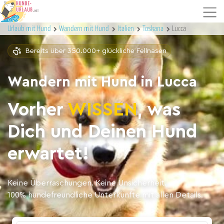
Urlaub mit Hund
Wandern mit Hund
Italien
Toskana
Lucca
Bereits über 350.000+ glückliche Fellnasen
Wandern mit Hund in Lucca
Vorher
WISSEN
, was
Dich und Deinen Hund
erwartet!
Keine Überraschungen. Keine Unsicherheit.
100% hundefreundliche Unterkünfte mit allen Details.