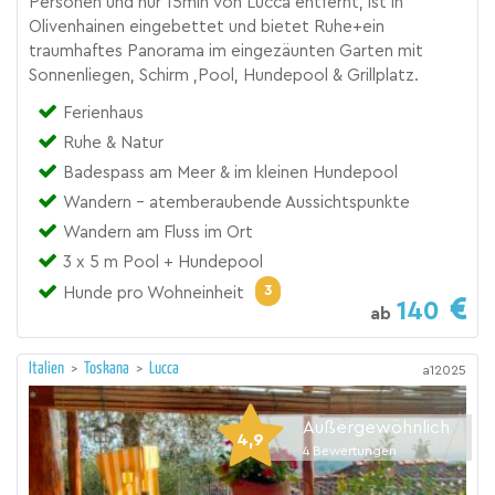
Personen und nur 15min von Lucca entfernt, ist in
Olivenhainen eingebettet und bietet Ruhe+ein
traumhaftes Panorama im eingezäunten Garten mit
Sonnenliegen, Schirm ,Pool, Hundepool & Grillplatz.
Ferienhaus
Ruhe & Natur
Badespass am Meer & im kleinen Hundepool
Wandern - atemberaubende Aussichtspunkte
Wandern am Fluss im Ort
3 x 5 m Pool + Hundepool
3
Hunde pro Wohneinheit
140
ab
Italien
>
Toskana
>
Lucca
a12025
Außergewöhnlich
4,9
4
Bewertungen