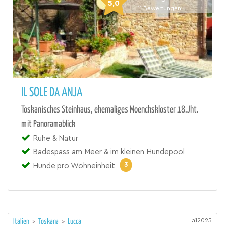
5,0
11
Bewertungen
IL SOLE DA ANJA
Toskanisches Steinhaus, ehemaliges Moenchskloster 18.Jht.
mit Panoramablick
Ruhe & Natur
Badespass am Meer & im kleinen Hundepool
3
Hunde pro Wohneinheit
a12025
Italien
>
Toskana
>
Lucca