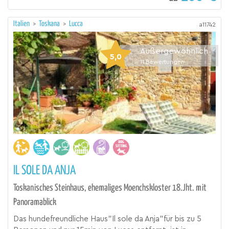
Italien
>
Toskana
>
Lucca
a11742
Außergewöhnlich
5,0
11
Bewertungen
IL SOLE DA ANJA
Toskanisches Steinhaus, ehemaliges Moenchskloster 18.Jht. mit
Panoramablick
Das hundefreundliche Haus"Il sole da Anja"für bis zu 5