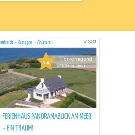
a10023
rankreich
>
Bretagne
>
Finistere
Hervorragend
4,6
18
Bewertungen
FERIENHAUS PANORAMABLICK AM MEER
– EIN TRAUM!