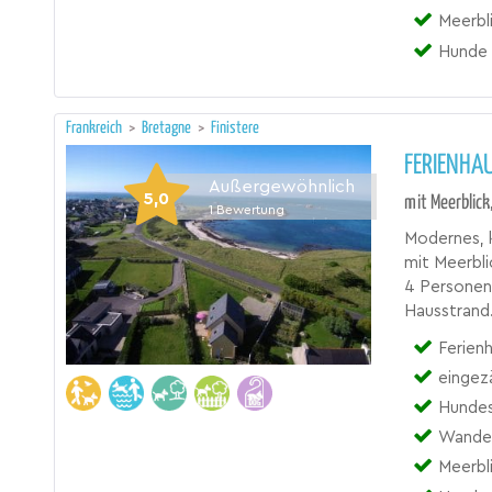
Meerbl
Hunde 
Frankreich
>
Bretagne
>
Finistere
FERIENHA
Außergewöhnlich
5,0
mit Meerblic
1
Bewertung
Modernes, k
mit Meerbli
4 Personen
Hausstrand
Ferien
eingez
Hundes
Wande
Meerbl