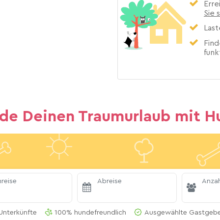
Erre
Sie 
Last
Find
funk
nde Deinen Traumurlaub mit H
reise
Abreise
Anzah
Unterkünfte
100% hundefreundlich
Ausgewählte Gastgeber