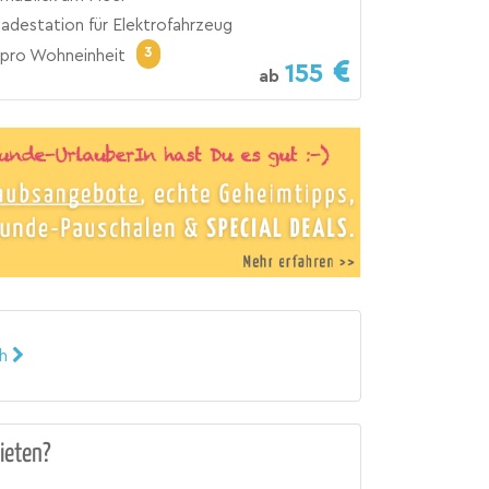
ladestation für Elektrofahrzeug
3
pro Wohneinheit
155
ab
ch
ieten?