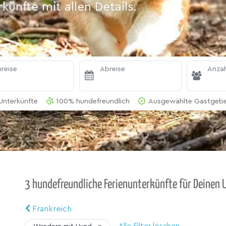
ünfte mit allen Details.
reise
Abreise
Anzah
Unterkünfte
100% hundefreundlich
Ausgewählte Gastgeber
3 hundefreundliche Ferienunterkünfte für Deinen U
Frankreich