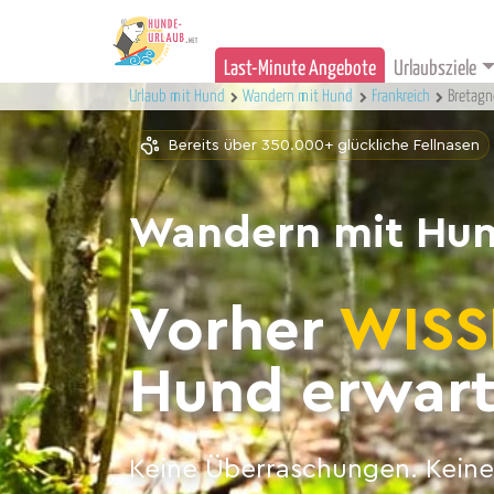
Last-Minute Angebote
Urlaubsziele
Urlaub mit Hund
Wandern mit Hund
Frankreich
Bretagn
Bereits über 350.000+ glückliche Fellnasen
Wandern mit Hun
Vorher
WISS
Hund erwart
Keine Überraschungen. Keine