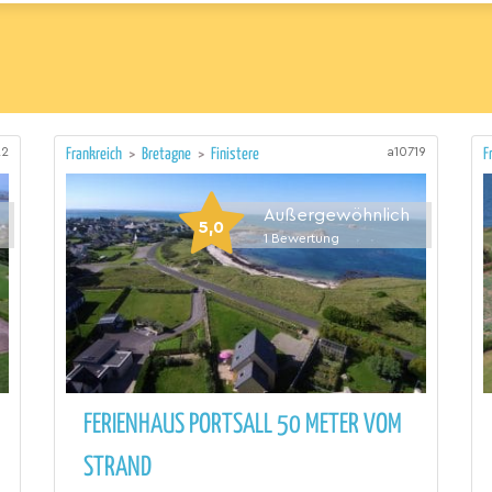
22
a10719
Frankreich
>
Bretagne
>
Finistere
F
Außergewöhnlich
5,0
1
Bewertung
FERIENHAUS PORTSALL 50 METER VOM
STRAND