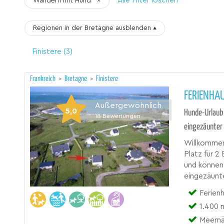
Alle Filter löschen
Wandern mit Hund
×
Regionen in der Bretagne
ausblenden
▴
Finistere
(3)
Frankreich
>
Bretagne
>
Finistere
FERIENHAU
Außergewöhnlich
5,0
Hunde-Urlaub
18
Bewertungen
eingezäunter
Willkommen 
Platz für 2
und können 
eingezäunt
Ferien
1.400 
Meern