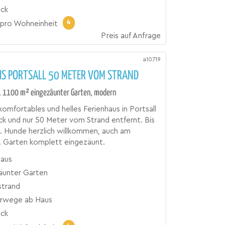
ick
4
pro Wohneinheit
Preis auf Anfrage
a10719
US PORTSALL 50 METER VOM STRAND
k, 1100 m² eingezäunter Garten, modern
omfortables und helles Ferienhaus in Portsall
ck und nur 50 Meter vom Strand entfernt. Bis
. Hunde herzlich willkommen, auch am
. Garten komplett eingezäunt.
haus
äunter Garten
trand
rwege ab Haus
ick