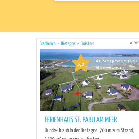
a101
Frankreich
>
Bretagne
>
Finistere
Außergewöhnlich
5,0
18
Bewertungen
FERIENHAUS ST. PABU AM MEER
Hunde-Urlaub in der Bretagne, 700 m zum Strand,