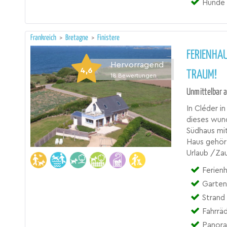
Hunde 
Frankreich
>
Bretagne
>
Finistere
FERIENHAU
Hervorragend
4,6
TRAUM!
18
Bewertungen
Unmittelbar a
In Cléder i
dieses wun
Südhaus mi
Haus gehört
Urlaub /Za
Ferienh
Garten
Strand 
Fahrräd
Panora