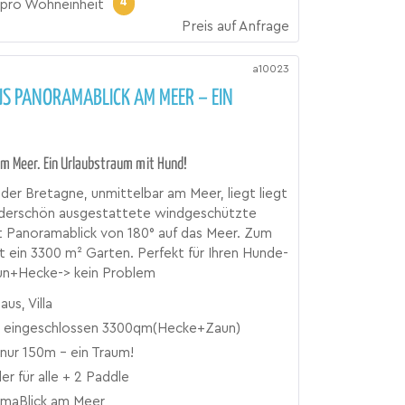
4
pro Wohneinheit
Preis auf Anfrage
a10023
S PANORAMABLICK AM MEER – EIN
m Meer. Ein Urlaubstraum mit Hund!
n der Bretagne, unmittelbar am Meer, liegt liegt
derschön ausgestattete windgeschützte
t Panoramablick von 180° auf das Meer. Zum
 ein 3300 m² Garten. Perfekt für Ihren Hunde-
un+Hecke-> kein Problem
aus, Villa
 eingeschlossen 3300qm(Hecke+Zaun)
nur 150m - ein Traum!
er für alle + 2 Paddle
maBlick am Meer