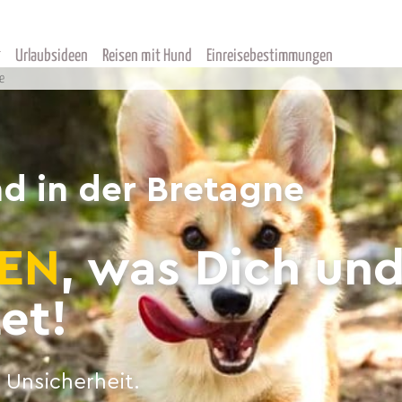
Urlaubsideen
Reisen mit Hund
Einreisebestimmungen
e
d in der Bretagne
EN
, was Dich un
et!
 Unsicherheit.