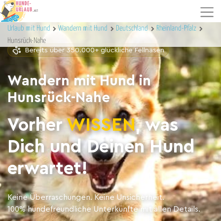
Urlaub mit Hund
Wandern mit Hund
Deutschland
Rheinland-Pfalz
Hunsrück-Nahe
Bereits über 350.000+ glückliche Fellnasen
Wandern mit Hund in
Hunsrück-Nahe
Vorher
WISSEN
, was
Dich und Deinen Hund
erwartet!
Keine Überraschungen. Keine Unsicherheit.
100% hundefreundliche Unterkünfte mit allen Details.