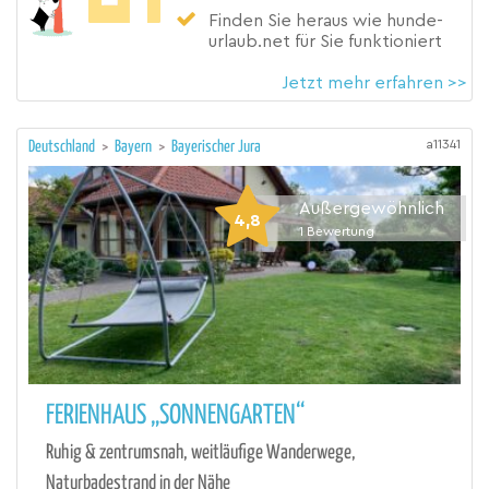
Finden Sie heraus wie hunde-
urlaub.net für Sie funktioniert
Jetzt mehr erfahren >>
a11341
Deutschland
>
Bayern
>
Bayerischer Jura
Außergewöhnlich
4,8
1
Bewertung
FERIENHAUS „SONNENGARTEN“
Ruhig & zentrumsnah, weitläufige Wanderwege,
Naturbadestrand in der Nähe