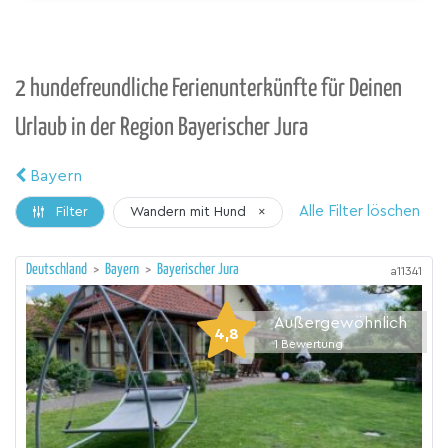
2 hundefreundliche Ferienunterkünfte für Deinen
Urlaub in der Region Bayerischer Jura
Bayern
Alle Filter löschen
Wandern mit Hund
×
Filter
Deutschland
>
Bayern
>
Bayerischer Jura
a11341
Außergewöhnlich
4,8
1
Bewertung