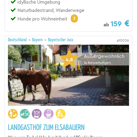
idyllische Umgebung
Naturbadestrand, Wanderwege
2
Hunde pro Wohneinheit
159
ab
Deutschland
>
Bayern
>
Bayerischer Jura
a10026
Außergewöhnlich
4,8
14
Bewertungen
LANDGASTHOF ZUM ELSABAUERN