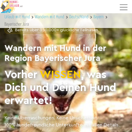
Urlaub mit Hund
Wandern mit Hund
Deutschland
Bayern
Bayerischer Jura
Bereits über 350.000+ glückliche Fellnasen
Wandern mit Hund in der
Region Bayerischer Jura
Vorher
WISSEN
, was
Dich und Deinen Hund
erwartet!
Keine Überraschungen. Keine Unsicherheit.
100% hundefreundliche Unterkünfte mit allen Details.