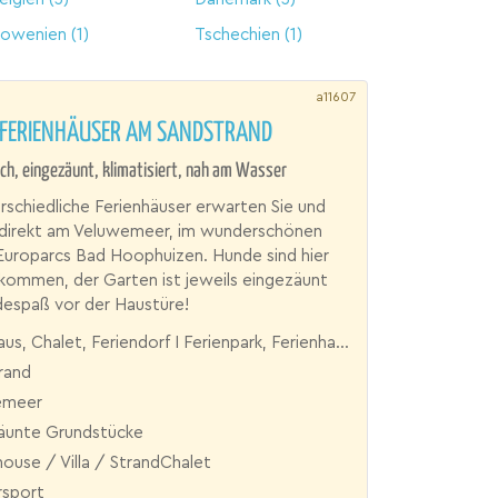
lowenien
(1)
Tschechien
(1)
a11607
 FERIENHÄUSER AM SANDSTRAND
ch, eingezäunt, klimatisiert, nah am Wasser
rschiedliche Ferienhäuser erwarten Sie und
 direkt am Veluwemeer, im wunderschönen
Europarcs Bad Hoophuizen. Hunde sind hier
llkommen, der Garten ist jeweils eingezäunt
despaß vor der Haustüre!
s, Chalet, Feriendorf I Ferienpark, Ferienhaus, Villa
rand
emeer
äunte Grundstücke
use / Villa / StrandChalet
sport