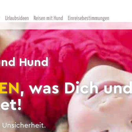
Urlaubsideen
Reisen mit Hund
Einreisebestimmungen
und Hund
EN
, was Dich un
et!
 Unsicherheit.