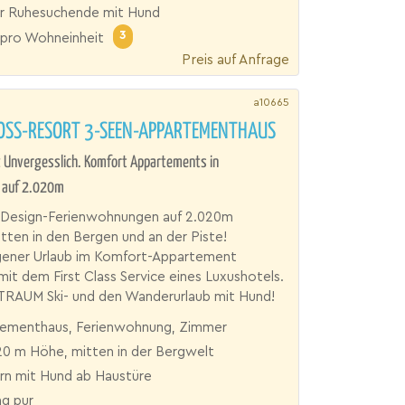
für Ruhesuchende mit Hund
3
pro Wohneinheit
Preis auf Anfrage
a10665
OSS-RESORT 3-SEEN-APPARTEMENTHAUS
 Unvergesslich. Komfort Appartements in
 auf 2.020m
le Design-Ferienwohnungen auf 2.020m
ten in den Bergen und an der Piste!
ner Urlaub im Komfort-Appartement
it dem First Class Service eines Luxushotels.
 TRAUM Ski- und den Wanderurlaub mit Hund!
ementhaus, Ferienwohnung, Zimmer
20 m Höhe, mitten in der Bergwelt
n mit Hund ab Haustüre
ng pur