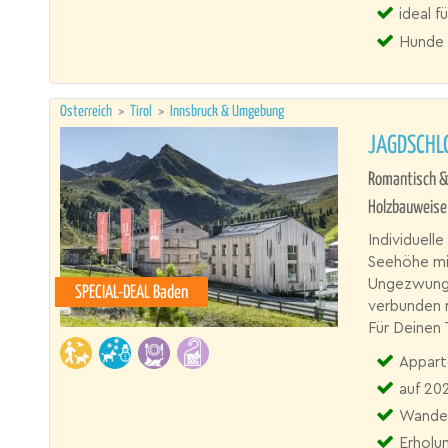
ideal 
Hunde 
Österreich
>
Tirol
>
Innsbruck & Umgebung
JAGDSCHL
Romantisch &
Holzbauweise
Individuel
Seehöhe mit
Ungezwunge
SPECIAL-DEAL Baden
verbunden m
Für Deinen
Appart
auf 20
Wander
Erholu