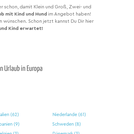
er schon, damit Klein und Groß, Zwei- und
ub mit Kind und Hund
im Angebot haben!
 wünschen. Schon jetzt kannst Du Dir hier
und Kind erwartet!
n Urlaub in Europa
talien
(62)
Niederlande
(61)
panien
(9)
Schweden
(8)
elgien
(3)
Dänemark
(3)