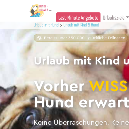
Last-Minute Angebote
Urlaubsziele
Urlaub mit Hund
Urlaub mit Kind & Hund
Bereits über 350.000+ glückliche Fellnasen
Urlaub mit Kind 
Vorher
WISS
Hund erwart
Keine Überraschungen. Keine