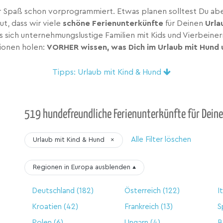
er Spaß schon vorprogrammiert. Etwas planen solltest Du ab
ut, dass wir viele
schöne Ferienunterkünfte
für Deinen
Urla
sich unternehmungslustige Familien mit Kids und Vierbeinern
ionen holen:
VORHER wissen, was Dich im Urlaub mit Hund 
Tipps: Urlaub mit Kind & Hund
519 hundefreundliche Ferienunterkünfte für Deine
Alle Filter löschen
Urlaub mit Kind & Hund
×
Regionen in Europa
ausblenden
▴
Deutschland
(182)
Österreich
(122)
I
Kroatien
(42)
Frankreich
(13)
S
Polen
(6)
Ungarn
(4)
B