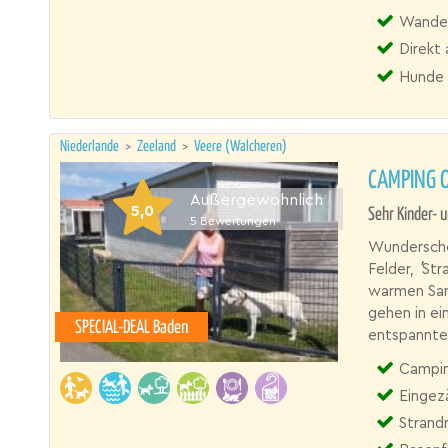
Wandern
Direkt 
Hunde 
Niederlande
>
Zeeland
>
Veere (Walcheren)
CAMPING 
Außergewöhnlich
5,0
Sehr Kinder- 
5
Bewertungen
Wunderschö
Felder, ´´ 
warmen San
gehen in ei
SPECIAL-DEAL Baden
entspannte 
Campin
Eingez
Strand