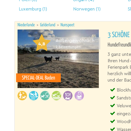
Luxemburg
(1)
Norwegen
(1)
S
Niederlande
>
Gelderland
>
Nunspeet
3 SCHÖNE
Außergewöhnlich
4,8
Hundefreundli
2
Bewertungen
3 ganz unte
Ihren Hund
Ferienpark 
herzlich wi
SPECIAL-DEAL Baden
und der Ba
Blockhau
Sandst
Veluw
eingez
Woodho
Wasser