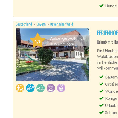
Hunde 
Deutschland
>
Bayern
>
Bayerischer Wald
FERIENHO
Außergewöhnlich
4,8
Urlaub mit Hu
10
Bewertungen
Ein Urlaubs
Waldboden,
im herrlich
Willkommen
Bauernhof
Großer
Wande
Ruhige
Urlaub 
Schön