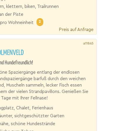
, klettern, biken, Trailrunnen
an der Piste
2
pro Wohneinheit
Preis auf Anfrage
a11845
OLMENVELD
und Hundefreundlich!
ne Spaziergänge entlang der endlosen
Strandspaziergänge barfuß durch den weichen
d, Muscheln sammeln, lecker Fisch essen
nem der vielen Strandpavillons. Genießen Sie
Tage mit Ihrer Fellnase!
gplatz, Chalet, Ferienhaus
äunter, sichtgeschützter Garten
nähe, schöne Hundestrände