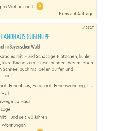
2
pro Wohneinheit
Preis auf Anfrage
a10527
F LANDHAUS GUGLHUPF
nd im Bayerischen Wald
paradies mit Hund Schattige Plätzchen, kühler
 klare Bäche zum Hineinspringen, herumtoben
en Schnee, auch mal bellen dürfen und
 sein!
, Ferienhaus, Ferienhof, Ferienwohnung, Landhaus, Reiterhof
 Hof
rwege ab Haus
 Lage
mit Hund seit 40 Jahren
e Wohnungen