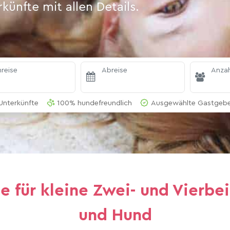
ünfte mit allen Details.
reise
Abreise
Anzah
Unterkünfte
100% hundefreundlich
Ausgewählte Gastgeber
 für kleine Zwei- und Vierbei
und Hund