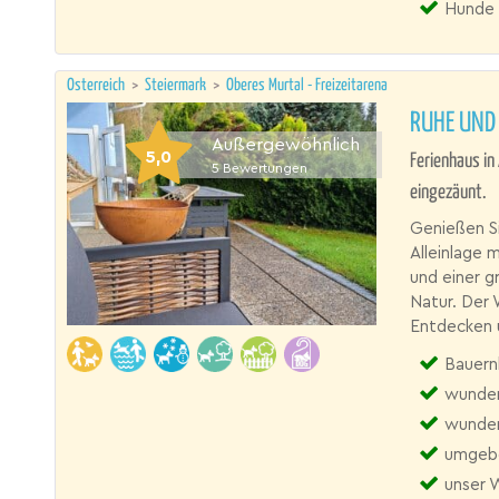
Hunde 
Österreich
>
Steiermark
>
Oberes Murtal - Freizeitarena
RUHE UND
Außergewöhnlich
5,0
Ferienhaus in
5
Bewertungen
eingezäunt.
Genießen Si
Alleinlage 
und einer g
Natur. Der
Entdecken u
Bauern
wunder
wunder
umgebe
unser W