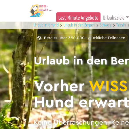
Last-Minute Angebote
Urlaubsziele
Urlaub mit Hund
Urlaub in den Bergen
Schweiz
Tessin
Bereits über 350.000+ glückliche Fellnasen
Urlaub in den Be
Vorher
WISS
Hund erwart
Keine Überraschungen. Keine