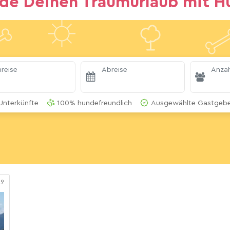
nde Deinen Traumurlaub mit H
reise
Abreise
Anzah
Unterkünfte
100% hundefreundlich
Ausgewählte Gastgeber
49