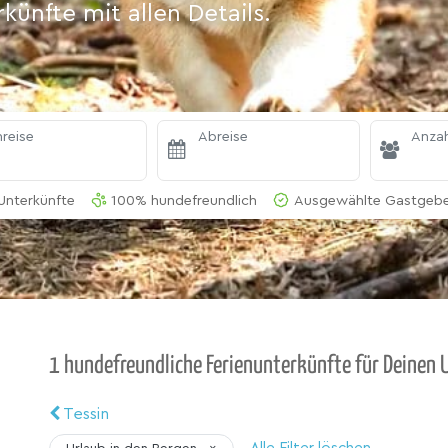
ünfte mit allen Details.
reise
Abreise
Anzah
Unterkünfte
100% hundefreundlich
Ausgewählte Gastgeber
1 hundefreundliche Ferienunterkünfte für Deinen 
Tessin