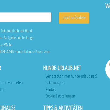
We
r Deinen Urlaub mit Hund
sene Gastgeberempfehlungen
 pro Woche
n EXKLUSIVEN Hunde-Urlaubs-Pauschalen
R
HUNDE-URLAUB.NET
Wer steckt hinter hunde-urlaub.net?
rkunft vermieten
Reisemagazin
log
Kontakt
Cookie-Einstellungen
ZUHAUSE
TIPPS & AKTIVITÄTEN