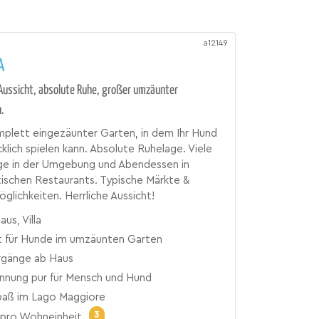
a12149
A
Aussicht, absolute Ruhe, großer umzäunter
.
plett eingezäunter Garten, in dem Ihr Hund
cklich spielen kann. Absolute Ruhelage. Viele
ge in der Umgebung und Abendessen in
tischen Restaurants. Typische Märkte &
ichkeiten. Herrliche Aussicht!
aus, Villa
it für Hunde im umzäunten Garten
rgänge ab Haus
nnung pur für Mensch und Hund
aß im Lago Maggiore
3
pro Wohneinheit