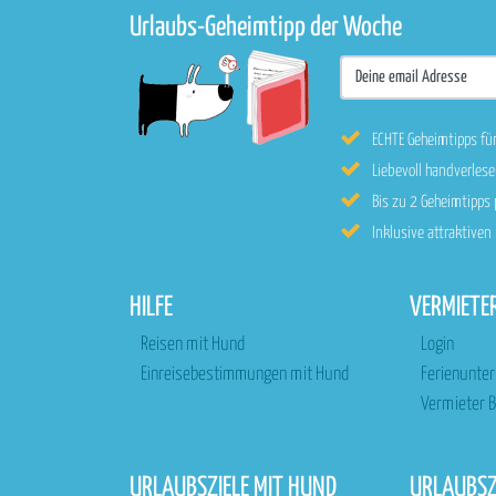
Urlaubs-Geheimtipp der Woche
ECHTE Geheimtipps fü
Liebevoll handverle
Bis zu 2 Geheimtipps
Inklusive attraktive
HILFE
VERMIETE
Reisen mit Hund
Login
Einreisebestimmungen mit Hund
Ferienunte
Vermieter B
URLAUBSZIELE MIT HUND
URLAUBS