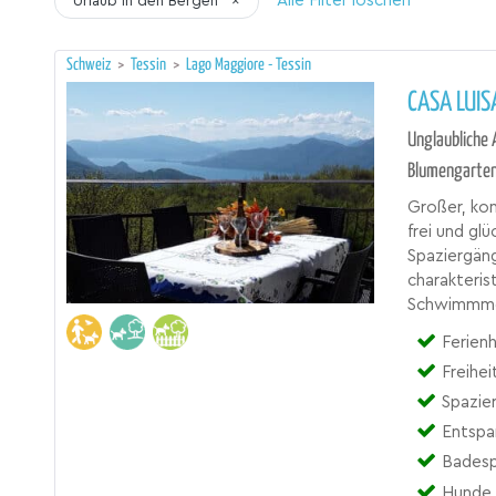
Alle Filter löschen
Urlaub in den Bergen
×
Schweiz
>
Tessin
>
Lago Maggiore - Tessin
CASA LUIS
Unglaubliche 
Blumengarten
Großer, kom
frei und glü
Spaziergän
charakteris
Schwimmmögl
Ferienh
Freihe
Spazie
Entspa
Badesp
Hunde 