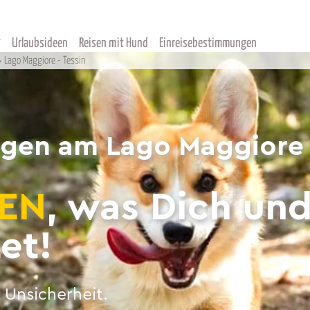
Urlaubsideen
Reisen mit Hund
Einreisebestimmungen
Lago Maggiore - Tessin
rgen am Lago Maggiore 
EN
, was Dich un
et!
 Unsicherheit.