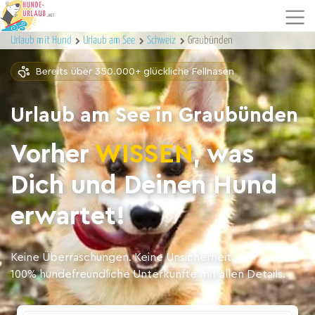
Urlaub mit Hund
Urlaub am See
Schweiz
Graubünden
Bereits über 350.000+ glückliche Fellnasen
Urlaub am See in Graubünden
Vorher
WISSEN
, was
Dich und Deinen Hund
erwartet!
Keine Überraschungen. Keine Unsicherheit.
100% hundefreundliche Unterkünfte mit allen Details.