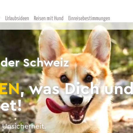
Urlaubsideen
Reisen mit Hund
Einreisebestimmungen
 der Schweiz
EN
, was Dich un
et!
 Unsicherheit.