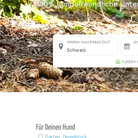
100% hundefreundliche Unterk
Wohin möchtest Du?
An
Schweiz
1.000+ 
Für Deinen Hund
Garten, Grundstück