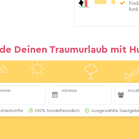
Find
funk
nde Deinen Traumurlaub mit H
reise
Abreise
Anzah
Unterkünfte
100% hundefreundlich
Ausgewählte Gastgeber