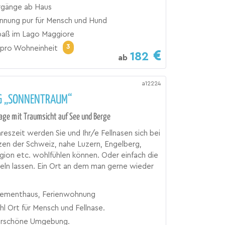
rgänge ab Haus
nnung pur für Mensch und Hund
aß im Lago Maggiore
3
pro Wohneinheit
182
ab
a12224
 „SONNENTRAUM“
Lage mit Traumsicht auf See und Berge
hreszeit werden Sie und Ihr/e Fellnasen sich bei
zen der Schweiz, nahe Luzern, Engelberg,
gion etc. wohlfühlen können. Oder einfach die
ln lassen. Ein Ort an dem man gerne wieder
ementhaus, Ferienwohnung
l Ort für Mensch und Fellnase.
rschöne Umgebung.