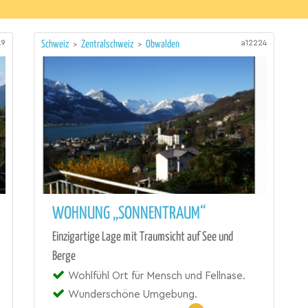
49
a12224
Schweiz
>
Zentralschweiz
>
Obwalden
WOHNUNG „SONNENTRAUM“
Einzigartige Lage mit Traumsicht auf See und
Berge
Wohlfühl Ort für Mensch und Fellnase.
Wunderschöne Umgebung.