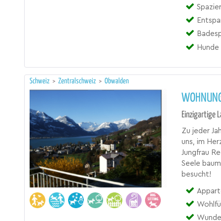
Spazie
Entspa
Badesp
Hunde 
Schweiz
>
Zentralschweiz
>
Obwalden
WOHNUNG
Einzigartige 
Zu jeder Ja
uns, im Her
Jungfrau Re
Seele baume
besucht!
Appart
Wohlfüh
Wunde