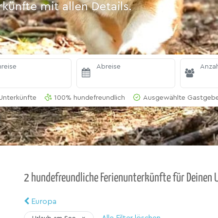
ünfte mit allen Details.
reise
Abreise
Anzah
Unterkünfte
100% hundefreundlich
Ausgewählte Gastgeber
2 hundefreundliche Ferienunterkünfte für Deinen U
Europa