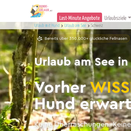
Last-Minute Angebote
Urlaubsziele
Urlaub mit Hund
Urlaub am See
Schweiz
Bereits über 350.000+ glückliche Fellnasen
Urlaub am See in
Vorher
WISS
Hund erwart
Keine Überraschungen. Keine