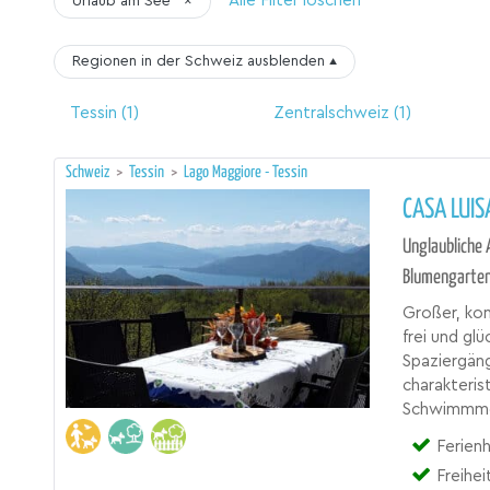
Alle Filter löschen
Urlaub am See
×
Regionen in der Schweiz
ausblenden
▴
Tessin
(1)
Zentralschweiz
(1)
Schweiz
>
Tessin
>
Lago Maggiore - Tessin
CASA LUIS
Unglaubliche 
Blumengarten
Großer, kom
frei und glü
Spaziergän
charakteris
Schwimmmögl
Ferienh
Freihe