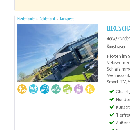
Niederlande
>
Gelderland
>
Nunspeet
LUXUS CH
4erw/2kinder
Kunstrasen
Pfoten im S
Veluwemeer
Schlafzimme
Wellness-Ba
Smart-TV, W
Chalet,
Hundes
Kunstr
Tierfre
Außen