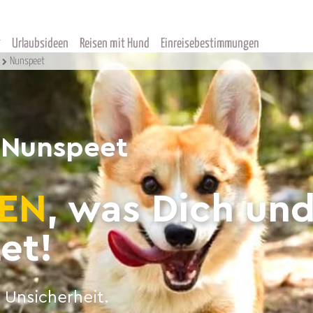
Urlaubsideen
Reisen mit Hund
Einreisebestimmungen
Nunspeet
 Nunspeet
EN
, was Dich un
et!
 Unsicherheit.