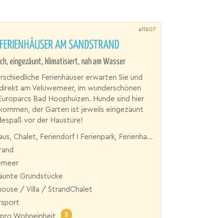
a11607
 FERIENHÄUSER AM SANDSTRAND
ch, eingezäunt, klimatisiert, nah am Wasser
rschiedliche Ferienhäuser erwarten Sie und
 direkt am Veluwemeer, im wunderschönen
Europarcs Bad Hoophuizen. Hunde sind hier
llkommen, der Garten ist jeweils eingezäunt
despaß vor der Haustüre!
s, Chalet, Feriendorf I Ferienpark, Ferienhaus, Villa
rand
emeer
äunte Grundstücke
use / Villa / StrandChalet
sport
2
pro Wohneinheit