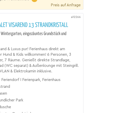
Preis auf Anfrage
a12266
ALET VISAREND 13 STRANDKRISTALL
 Wintergarten, eingezäuntes Grundstück und
and & Luxus pur! Ferienhaus direkt am
 Hund & Kids willkommen! 6 Personen, 3
r, 7 Räume. Genießt direkte Strandlage,
d (WC separat) & Außenlounge mit Steingrill.
LAN & Elektrokamin inklusive.
 Feriendorf I Ferienpark, Ferienhaus
trand
asen
undlicher Park
dusche