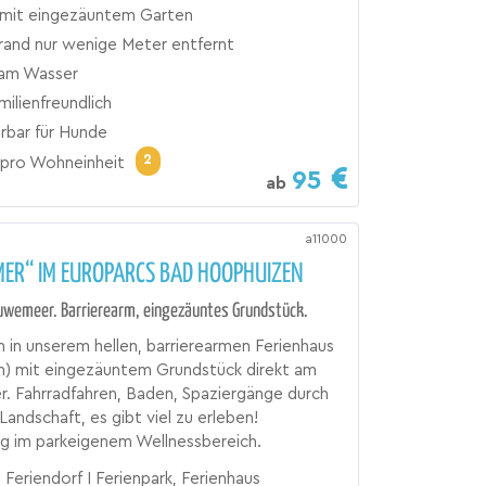
 mit eingezäuntem Garten
rand nur wenige Meter entfernt
 am Wasser
milienfreundlich
bar für Hunde
2
pro Wohneinheit
95
ab
a11000
MER“ IM EUROPARCS BAD HOOPHUIZEN
uwemeer. Barrierearm, eingezäuntes Grundstück.
in unserem hellen, barrierearmen Ferienhaus
n) mit eingezäuntem Grundstück direkt am
. Fahrradfahren, Baden, Spaziergänge durch
Landschaft, es gibt viel zu erleben!
g im parkeigenem Wellnessbereich.
 Feriendorf I Ferienpark, Ferienhaus