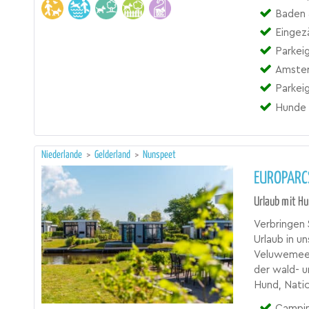
Baden 
Eingez
Parkei
Amster
Parkei
Hunde 
Niederlande
>
Gelderland
>
Nunspeet
EUROPARC
Urlaub mit H
Verbringen 
Urlaub in u
Veluwemeer
der wald- 
Hund, Nati
Campingpla