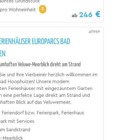
äuntes Grundstück
2
pro Wohneinheit
246
ab
a11969
ERIENHÄUSER EUROPARCS BAD
EN
umhaften Veluwe-Meerblick direkt am Strand
Sie und Ihre Vierbeiner herzlich willkommen im
Bad Hoophuizen! Unsere modern
eten Ferienhäuser mit eingezäuntem Garten
n eine perfekte Lage direkt am Strand und
haften Blick auf das Veluwemeer.
 Feriendorf bzw. Ferienpark, Ferienhaus
ark mit Services
 am Sandstrand
-Meerblick