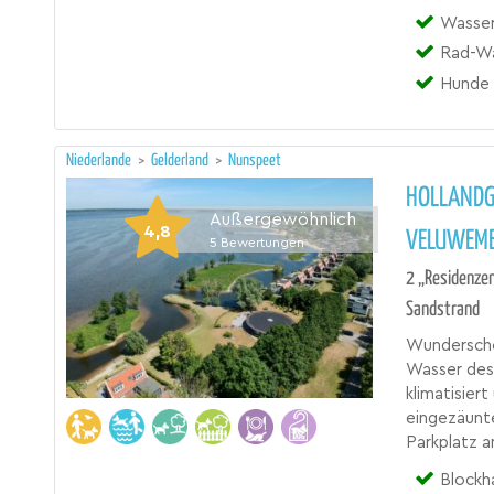
Wasser
Rad-W
Hunde 
Niederlande
>
Gelderland
>
Nunspeet
HOLLANDG
Außergewöhnlich
4,8
VELUWEM
5
Bewertungen
2 „Residenze
Sandstrand
Wunderschö
Wasser des 
klimatisier
eingezäunt
Parkplatz 
Blockha