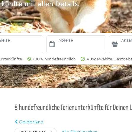
ünfte mit allen Details.
reise
Abreise
Anzah
Unterkünfte
100% hundefreundlich
Ausgewählte Gastgeber
8 hundefreundliche Ferienunterkünfte für Deinen 
Gelderland