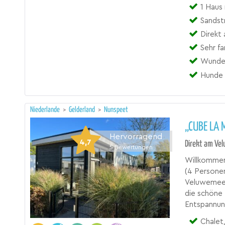
1 Haus
Sandst
Direkt
Sehr fa
Wunder
Hunde 
Niederlande
>
Gelderland
>
Nunspeet
„CUBE LA 
Hervorragend
4,7
Direkt am Vel
5
Bewertungen
Willkommen 
(4 Persone
Veluwemeer
die schöne 
Entspannun
Chalet,