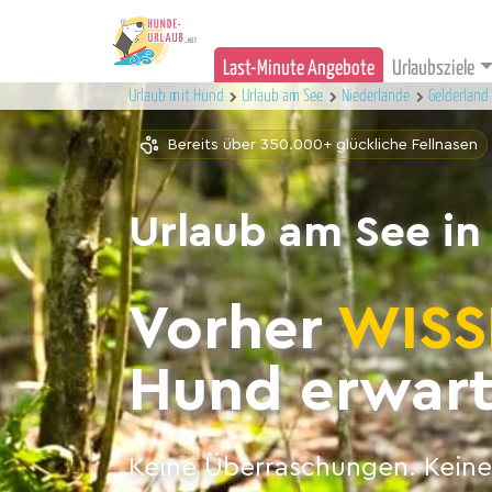
Last-Minute Angebote
Urlaubsziele
Urlaub mit Hund
Urlaub am See
Niederlande
Gelderland
Bereits über 350.000+ glückliche Fellnasen
Urlaub am See in
Vorher
WISS
Hund erwart
Keine Überraschungen. Keine