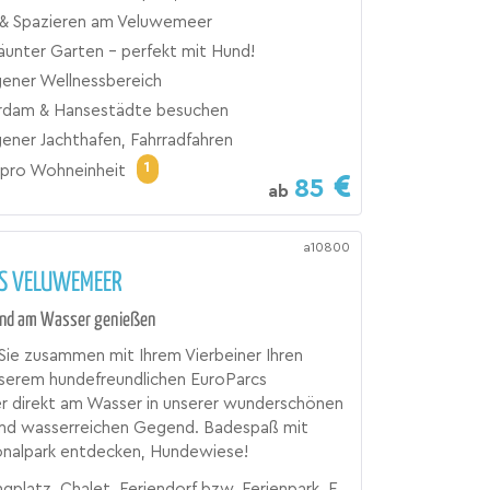
& Spazieren am Veluwemeer
äunter Garten - perfekt mit Hund!
gener Wellnessbereich
dam & Hansestädte besuchen
gener Jachthafen, Fahrradfahren
1
pro Wohneinheit
85
ab
a10800
S VELUWEMEER
und am Wasser genießen
Sie zusammen mit Ihrem Vierbeiner Ihren
nserem hundefreundlichen EuroParcs
 direkt am Wasser in unserer wunderschönen
und wasserreichen Gegend. Badespaß mit
onalpark entdecken, Hundewiese!
tz, Chalet, Feriendorf bzw. Ferienpark, Ferienhaus, Urlaubsresort