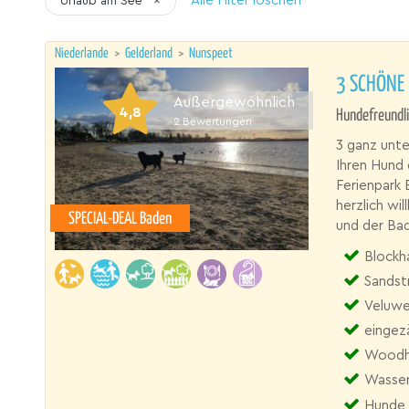
Alle Filter löschen
Urlaub am See
×
Niederlande
>
Gelderland
>
Nunspeet
3 SCHÖNE
Außergewöhnlich
4,8
Hundefreundli
2
Bewertungen
3 ganz unte
Ihren Hund
Ferienpark 
herzlich wi
SPECIAL-DEAL Baden
und der Ba
Blockhau
Sandst
Veluw
eingez
Woodho
Wasser
Hunde 