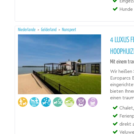
Eingez
Hunde 
Niederlande
>
Gelderland
>
Nunspeet
4 LUXUS F
HOOPHUIZ
Mit einem tra
Wir heißen 
Europarcs 
eingericht
bieten Ihne
einen traum
Chalet,
Ferienp
direkt
Veluwe