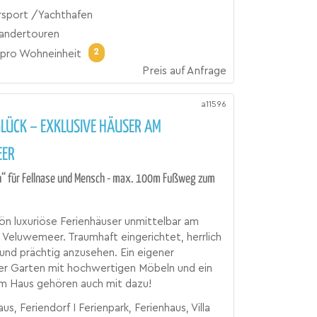
sport /Yachthafen
andertouren
2
pro Wohneinheit
Preis auf Anfrage
a11596
LÜCK – EXKLUSIVE HÄUSER AM
EER
n“ für Fellnase und Mensch - max. 100m Fußweg zum
n luxuriöse Ferienhäuser unmittelbar am
Veluwemeer. Traumhaft eingerichtet, herrlich
t und prächtig anzusehen. Ein eigener
er Garten mit hochwertigen Möbeln und ein
am Haus gehören auch mit dazu!
us, Feriendorf I Ferienpark, Ferienhaus, Villa