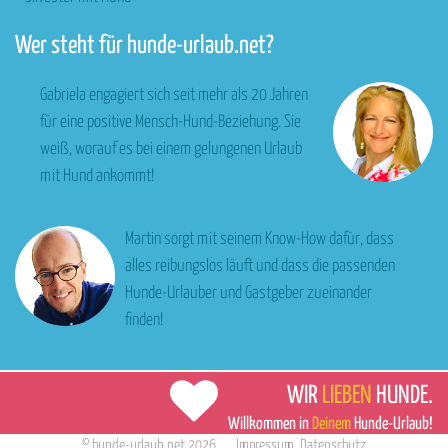
Wer steht für hunde-urlaub.net?
Gabriela engagiert sich seit mehr als 20 Jahren
für eine positive Mensch-Hund-Beziehung. Sie
weiß, worauf es bei einem gelungenen Urlaub
mit Hund ankommt!
Martin sorgt mit seinem Know-How dafür, dass
alles reibungslos läuft und dass die passenden
Hunde-Urlauber und Gastgeber zueinander
finden!
WIR
LIEBEN
HUNDE.
Willkommen in
Deinem
Hunde-Urlaub!
©
hunde-urlaub.net
2026
Impressum
,
Datenschutz