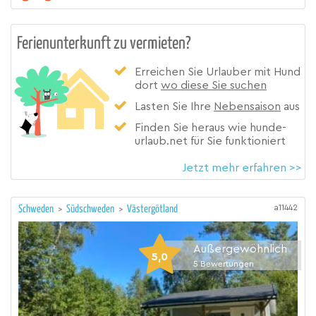
Ferienunterkunft zu vermieten?
Erreichen Sie Urlauber mit Hund
dort
wo diese Sie suchen
Lasten Sie Ihre
Nebensaison
aus
Finden Sie heraus wie hunde-
urlaub.net für Sie funktioniert
Jetzt mehr erfahren >>
a11442
Schweden
>
Südschweden
>
Västergötland
Außergewöhnlich
5,0
5
Bewertungen