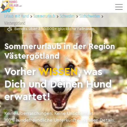
Urlaub mit Hund
Sommerurlaub
Schweden
Südschweden
Västergötland
Bereits über 350.000+ glückliche Fellnasen
Sommerurlaub in der Region
Västergötland
Vorher
WISSEN
, was
Dich und Deinen Hund
erwartet!
Keine Überraschungen. Keine Unsicherheit.
100% hundefreundliche Unterkünfte mit allen Details.