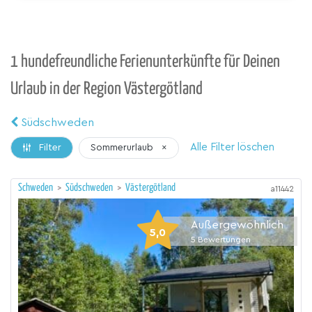
1 hundefreundliche Ferienunterkünfte für Deinen
Urlaub in der Region Västergötland
Südschweden
Alle Filter löschen
Sommerurlaub
×
Filter
Schweden
>
Südschweden
>
Västergötland
a11442
Außergewöhnlich
5,0
5
Bewertungen