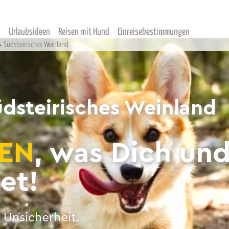
Urlaubsideen
Reisen mit Hund
Einreisebestimmungen
Südsteirisches Weinland
dsteirisches Weinland
EN
, was Dich un
et!
 Unsicherheit.