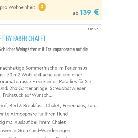
2
pro Wohneinheit
139
ab
a11593
FT BY FABER CHALET
 Schilcher Weingärten mit Traumpanorama auf die
 nachhaltige Sommerfrische im Ferienhaus
 mit 70 m2 Wohlfühlfläche und und einer
ramaterrasse – ein kleines Paradies für Sie
und! 2ha Gartenanlage, Streuobstwiesen,
 Frühstück auf Wunsch...
of, Bed & Breakfast, Chalet, Ferienhaus, Landgut
nnte Atmosphäre für Ihren Hund
tig mal Auslauf bei Ihrem Chalet
hwerte Grenzland-Wanderungen