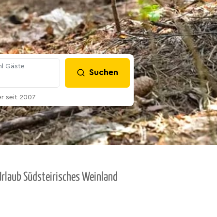
l Gäste
Suchen
 seit 2007
Urlaub Südsteirisches Weinland