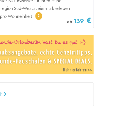
uer Naturwasser für Ihren Hund
region Süd-Weststeiermark erleben
2
pro Wohneinheit
139
ab
ch