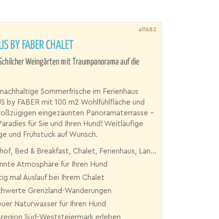
a11682
S BY FABER CHALET
 Schilcher Weingärten mit Traumpanorama auf die
 nachhaltige Sommerfrische im Ferienhaus
by FABER mit 100 m2 Wohlfühlfläche und
großzügigen eingezäunten Panoramaterrasse –
Paradies für Sie und Ihren Hund! Weitläufige
ge und Frühstück auf Wunsch.
of, Bed & Breakfast, Chalet, Ferienhaus, Landgut
nnte Atmosphäre für Ihren Hund
tig mal Auslauf bei Ihrem Chalet
hwerte Grenzland-Wanderungen
uer Naturwasser für Ihren Hund
region Süd-Weststeiermark erleben