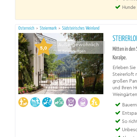
Hunde 
Österreich
>
Steiermark
>
Südsteirisches Weinland
STEIRERLO
Außergewöhnlich
5,0
Mitten in den
15
Bewertungen
Koralpe.
Erleben Sie
Steirerloft
großen Pano
und Ihren H
Weingärten,
Bauernh
Entspa
So rich
Unbesc