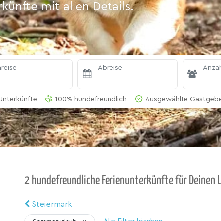
ünfte mit allen Details.
reise
Abreise
Anzah
Unterkünfte
100% hundefreundlich
Ausgewählte Gastgeber
2 hundefreundliche Ferienunterkünfte für Deinen 
Steiermark