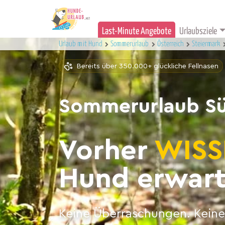
Last-Minute Angebote
Urlaubsziele
Urlaub mit Hund
Sommerurlaub
Österreich
Steiermark
Bereits über 350.000+ glückliche Fellnasen
Sommerurlaub Sü
Vorher
WISS
Hund erwart
Keine Überraschungen. Keine