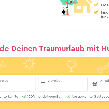
Last
Find
funk
nde Deinen Traumurlaub mit H
reise
Abreise
Anzah
Unterkünfte
100% hundefreundlich
Ausgewählte Gastgeber