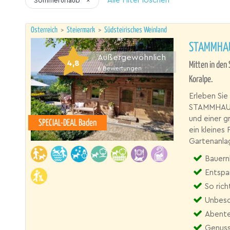
Alle Filter löschen
Sommerurlaub
×
Österreich
>
Steiermark
>
Südsteirisches Weinland
STAMMHAU
Außergewöhnlich
4,8
Mitten in den
6
Bewertungen
Koralpe.
Erleben Sie
STAMMHAUS 
und einer 
SPECIAL-DEAL Baden
ein kleines 
Gartenanla
Bauernh
Entspa
So rich
Unbesc
Abente
Genuss