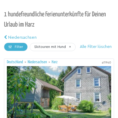
1 hundefreundliche Ferienunterkünfte für Deinen
Urlaub im Harz
Niedersachsen
Alle Filter löschen
Skitouren mit Hund
×
Filter
Deutschland
>
Niedersachsen
>
Harz
a11940