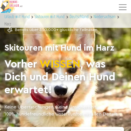
Urlaub mit Hund
Skitouren mit Hund
Deutschland
Niedersachsen
Harz
Bereits über 350.000+ glückliche Fellnasen
Skitouren mit Hund im Harz
Vorher
WISSEN
, was
Dich und Deinen Hund
erwartet!
Keine Überraschungen. Keine Unsicherheit.
100% hundefreundliche Unterkünfte mit allen Details.