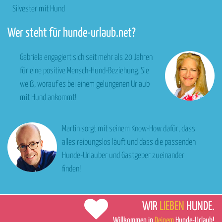
Silvester mit Hund
Wer steht für hunde-urlaub.net?
Gabriela engagiert sich seit mehr als 20 Jahren
für eine positive Mensch-Hund-Beziehung. Sie
weiß, worauf es bei einem gelungenen Urlaub
mit Hund ankommt!
Martin sorgt mit seinem Know-How dafür, dass
alles reibungslos läuft und dass die passenden
Hunde-Urlauber und Gastgeber zueinander
finden!
WIR
LIEBEN
HUNDE.
Willkommen in
Deinem
Hunde-Urlaub!