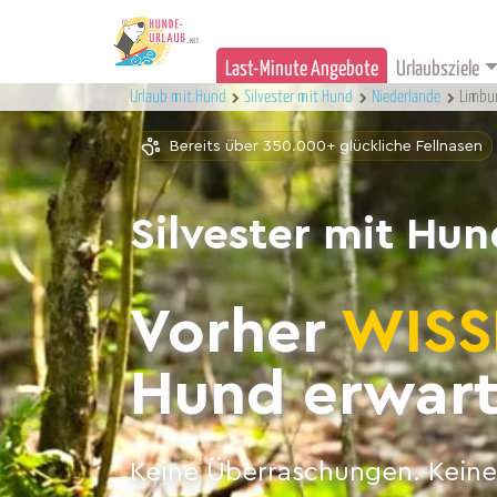
Last-Minute Angebote
Urlaubsziele
Urlaub mit Hund
Silvester mit Hund
Niederlande
Limbur
Bereits über 350.000+ glückliche Fellnasen
Silvester mit Hu
Vorher
WISS
Hund erwart
Keine Überraschungen. Keine