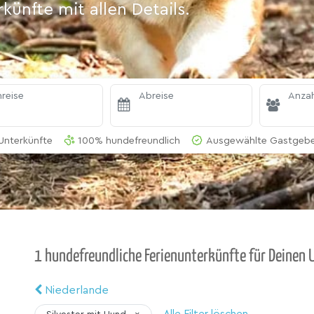
ünfte mit allen Details.
reise
Abreise
Anzah
Unterkünfte
100% hundefreundlich
Ausgewählte Gastgeber
1 hundefreundliche Ferienunterkünfte für Deinen 
Niederlande