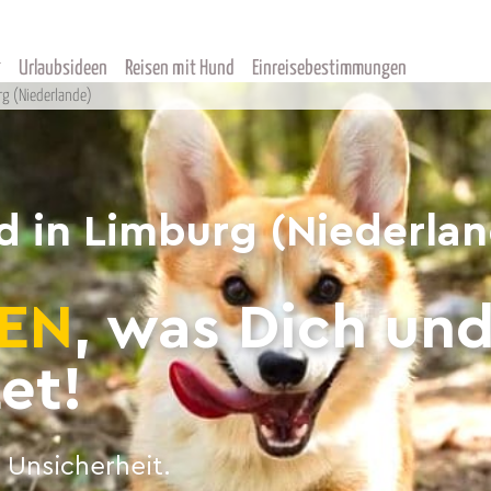
Urlaubsideen
Reisen mit Hund
Einreisebestimmungen
g (Niederlande)
nd in Limburg (Niederla
EN
, was Dich un
et!
 Unsicherheit.