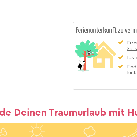
Ferienunterkunft zu verm
Erre
Sie 
Last
Find
funk
nde Deinen Traumurlaub mit H