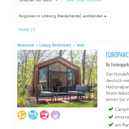
Alle Filter löschen
Silvester mit Hund
×
Regionen in Limburg (Niederlande)
ausblenden
▴
Venlo
(1)
Niederlande
>
Limburg (Niederlande)
>
Venlo
EUROPARC
Ihr Ferienpar
Der hundefr
deutsch-ni
Nationalpa
Ihrem liebs
lernen Sie
Campin
inmitt
am Ran