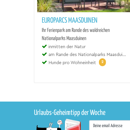
EUROPARCS MAASDUINEN
Ihr Ferienpark am Rande des waldreichen
Nationalparks Maasduinen
inmitten der Natur
am Rande des Nationalparks Maasduinen
2
Hunde pro Wohneinheit
Urlaubs-Geheimtipp der Woche