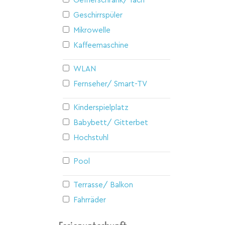
Gefrierschrank/ fach
Geschirrspüler
Mikrowelle
Kaffeemaschine
WLAN
Fernseher/ Smart-TV
Kinderspielplatz
Babybett/ Gitterbett
Hochstuhl
Pool
Terrasse/ Balkon
Fahrräder