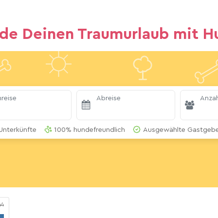
nde Deinen Traumurlaub mit H
reise
Abreise
Anzah
ee
Unterkünfte
100% hundefreundlich
Ausgewählte Gastgeber
44