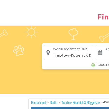
Fi
Wohin möchtest Du?
An
Treptow-Köpenick & Müggels
1.000+ 
a107
Deutschland
>
Berlin
>
Treptow-Köpenick & Müggelsee