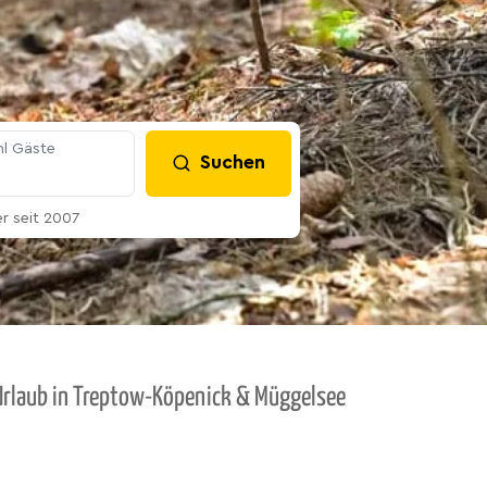
l Gäste
Suchen
 seit 2007
 Urlaub in Treptow-Köpenick & Müggelsee