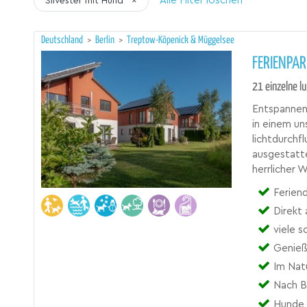
Alle Filter löschen
Silvester mit Hund
×
Deutschland
>
Berlin
>
Treptow-Köpenick & Müggelsee
FERIENPAR
21 einzelne l
Entspannen
in einem un
lichtdurchf
ausgestatte
herrlicher W
Feriend
Direkt
viele 
Genieß
Im Natu
Nach Be
Hunde 