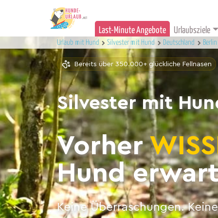
Last-Minute Angebote
Urlaubsziele
Urlaub mit Hund
Silvester mit Hund
Deutschland
Berlin
Bereits über 350.000+ glückliche Fellnasen
Silvester mit Hu
Vorher
WISS
Hund erwart
Keine Überraschungen. Keine