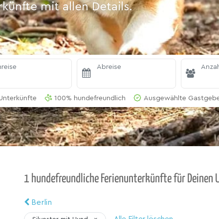
ünfte mit allen Details.
reise
Abreise
Anzah
ee
Unterkünfte
100% hundefreundlich
Ausgewählte Gastgeber
1 hundefreundliche Ferienunterkünfte für Deinen
Berlin