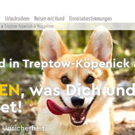
Urlaubsideen
Reisen mit Hund
Einreisebestimmungen
Treptow-Köpenick & Müggelsee
nd in Treptow-Köpenick
EN
, was Dich un
et!
 Unsicherheit.