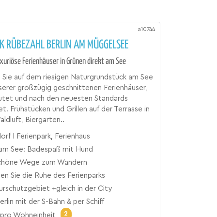
a10744
K RÜBEZAHL BERLIN AM MÜGGELSEE
uxuriöse Ferienhäuser in Grünen direkt am See
 Sie auf dem riesigen Naturgrundstück am See
serer großzügig geschnittenen Ferienhäuser,
lutet und nach den neuesten Standards
t. Frühstücken und Grillen auf der Terrasse in
aldluft, Biergarten..
orf I Ferienpark, Ferienhaus
 am See: Badespaß mit Hund
schöne Wege zum Wandern
en Sie die Ruhe des Ferienparks
rschutzgebiet +gleich in der City
rlin mit der S-Bahn & per Schiff
2
pro Wohneinheit