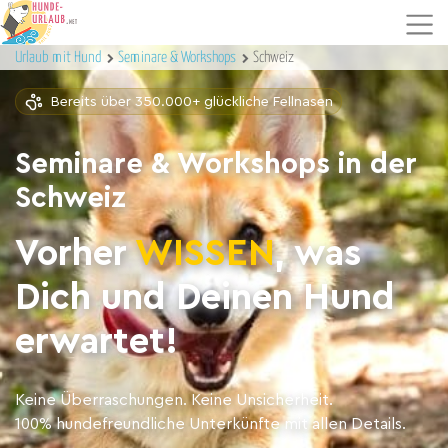
Urlaub mit Hund
Seminare & Workshops
Schweiz
Bereits über 350.000+ glückliche Fellnasen
Seminare & Workshops in der
Schweiz
Vorher
WISSEN
, was
Dich und Deinen Hund
erwartet!
Keine Überraschungen. Keine Unsicherheit.
100% hundefreundliche Unterkünfte mit allen Details.