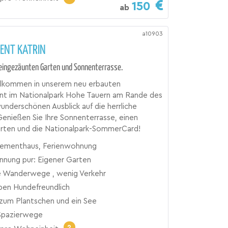
150
ab
a10903
ENT KATRIN
eingezäunten Garten und Sonnenterrasse.
illkommen in unserem neu erbauten
t im Nationalpark Hohe Tauern am Rande des
underschönen Ausblick auf die herrliche
enießen Sie Ihre Sonnenterrasse, einen
arten und die Nationalpark-SommerCard!
ementhaus, Ferienwohnung
nnung pur: Eigener Garten
 Wanderwege , wenig Verkehr
ben Hundefreundlich
zum Plantschen und ein See
Spazierwege
2