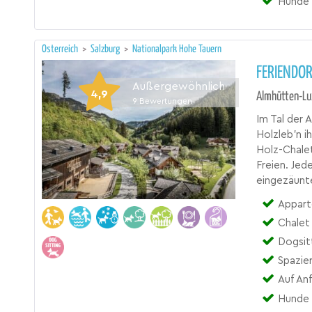
Hunde 
Österreich
>
Salzburg
>
Nationalpark Hohe Tauern
FERIENDOR
Außergewöhnlich
4,9
Almhütten-Lux
9
Bewertungen
Im Tal der 
Holzleb’n i
Holz-Chalet
Freien. Jed
eingezäunte
Appartementhaus
Chalet
Dogsit
Spazie
Auf An
Hunde 