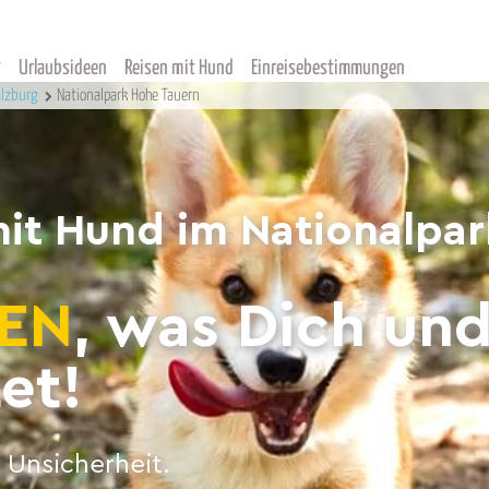
Urlaubsideen
Reisen mit Hund
Einreisebestimmungen
alzburg
Nationalpark Hohe Tauern
mit Hund im Nationalpa
EN
, was Dich un
et!
 Unsicherheit.