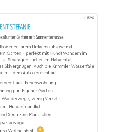
a11590
ENT STEFANIE
gezäunter Garten mit Sonnenterrasse.
llkommen ihrem Urrlaubszuhause mit
em Garten - perfekt mit Hund! Wandern im
tal, Smaragde suchen im Habachtal,
s Skivergnügen. Auch die Krimmler Wasserfälle
min mit dem Auto erreichbar!
ementhaus, Ferienwohnung
nnung pur: Eigener Garten
 Wanderwege, wenig Verkehr
ben, Hundefreundlich
und Seen zum Plantschen
Spazierwege
2
pro Wohneinheit