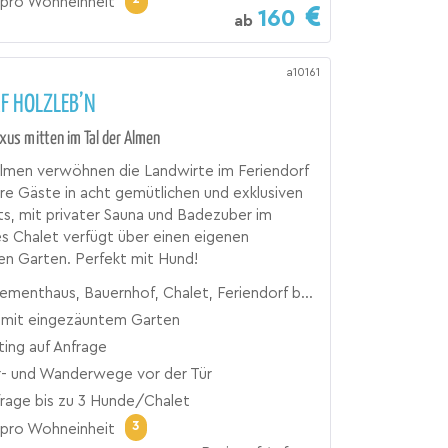
pro Wohneinheit
160
ab
a10161
F HOLZLEB’N
us mitten im Tal der Almen
Almen verwöhnen die Landwirte im Feriendorf
hre Gäste in acht gemütlichen und exklusiven
s, mit privater Sauna und Badezuber im
es Chalet verfügt über einen eigenen
n Garten. Perfekt mit Hund!
, Bauernhof, Chalet, Feriendorf bzw. Ferienpark, Ferienhaus, Ferienhof, Ferienwohnung, Hüttendorf
 mit eingezäuntem Garten
ting auf Anfrage
r- und Wanderwege vor der Tür
frage bis zu 3 Hunde/Chalet
3
pro Wohneinheit