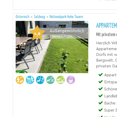
Österreich
>
Salzburg
>
Nationalpark Hohe Tauern
APPARTEM
Außergewöhnlich
4,8
Mit privatem 
3
Bewertungen
Herzlich W
Appartemen
Dorfs mit w
Bergwelt. G
privaten G
Appart
Entspa
Schöne
Landle
Bäche 
Super 