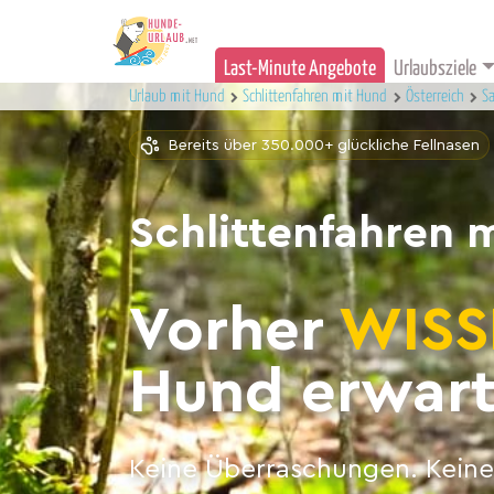
Last-Minute Angebote
Urlaubsziele
Urlaub mit Hund
Schlittenfahren mit Hund
Österreich
S
Bereits über 350.000+ glückliche Fellnasen
Schlittenfahren 
Vorher
WISS
Hund erwart
Keine Überraschungen. Keine