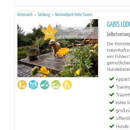
Österreich
>
Salzburg
>
Nationalpark Hohe Tauern
GABIS LOD
Hervorragend
4,7
Selbstversor
1
Bewertung
Die Krimml
traumhafte 
ein! Fühlen
gemütliche
Hundebereic
Appart
Trainin
Traumh
kühle 
großzü
öffentl
Hunde 