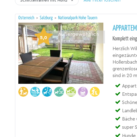
Alle Filter löschen
Schlittenfahren mit Hund
×
Österreich
>
Salzburg
>
Nationalpark Hohe Tauern
APPARTEM
Außergewöhnlich
5,0
Komplett ein
4
Bewertungen
Herzlich Wi
eingezäunt
Hollersbach
grenzenlose
sind in 20 
Appart
Entspa
Schöne
Landle
Bäche 
super 
Hunde 