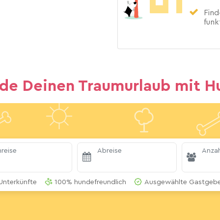
Find
funk
nde Deinen Traumurlaub mit H
reise
Abreise
Anzah
Unterkünfte
100% hundefreundlich
Ausgewählte Gastgeber