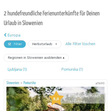
2 hundefreundliche Ferienunterkünfte für Deinen
Urlaub in Slowenien
Europa
Alle Filter löschen
Herbsturlaub
×
Filter
Regionen in Slowenien
ausblenden
▴
Ljubljana
(1)
Pomurska
(1)
Slowenien
>
Pomurska
a11690
Außergewöhnlich
5,0
1
Bewertung