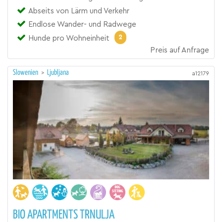
Abseits von Lärm und Verkehr
Endlose Wander- und Radwege
2
Hunde pro Wohneinheit
Preis auf Anfrage
Slowenien
>
Ljubljana
a12179
BIO APARTMENTS TRNULJA