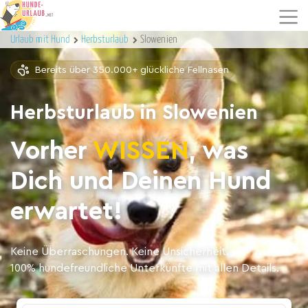
Urlaub mit Hund
Herbsturlaub
Slowenien
Bereits über 350.000+ glückliche Fellnasen
Herbsturlaub in Slowenien
Vorher
WISSEN
, was
Dich und Deinen Hund
erwartet!
Keine Überraschungen. Keine Unsicherheit.
100% hundefreundliche Unterkünfte mit allen Details.