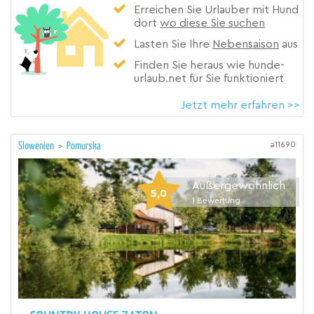
Erreichen Sie Urlauber mit Hund
dort
wo diese Sie suchen
Lasten Sie Ihre
Nebensaison
aus
Finden Sie heraus wie hunde-
urlaub.net für Sie funktioniert
Jetzt mehr erfahren >>
a11690
Slowenien
>
Pomurska
Außergewöhnlich
5,0
1
Bewertung