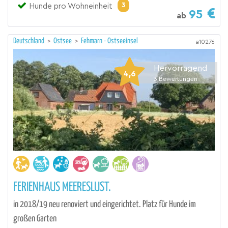
3
Hunde pro Wohneinheit
95
ab
Deutschland
>
Ostsee
>
Fehmarn - Ostseeinsel
a10276
Hervorragend
4,6
3
Bewertungen
FERIENHAUS MEERESLUST.
in 2018/19 neu renoviert und eingerichtet. Platz für Hunde im
großen Garten