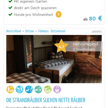
Mit eigenem Garten
direkt am Deich spazieren
2
Hunde pro Wohneinheit
80
ab
Deutschland
>
Ostsee
>
Fehmarn - Ostseeinsel
a10052
Hervorragend
4,7
12
Bewertungen
DIE STRANDRÄUBER SUCHEN NETTE RÄUBER