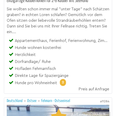
Einzigartige Räuberhöhlen für 2-6 Räuber mit SeeHund
Sie wollten schon immer mal "unter Tage" nach Schätzen
graben? in echten Loren schlafen? Gemütlich vor dem
Ofen sitzen oder liebevolle Strandräuberhöhlen entern?
Dann sind Sie bei uns mit Ihrer Fellnase richtig. Treten Sie
ein....
Appartementhaus, Ferienhof, Ferienwohnung, Zimmer
Hunde wohnen kostenfrei
Herzlichkeit
Dorfrandlage/ Ruhe
Hofladen Fehmarnfisch
Direkte Lage für Spaziergänge
2
Hunde pro Wohneinheit
Preis auf Anfrage
Deutschland
>
Ostsee
>
Fehmarn - Ostseeinsel
a11284
Außergewöhnlich