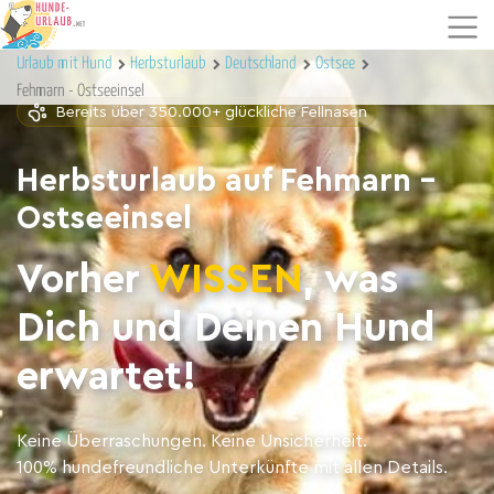
Urlaub mit Hund
Herbsturlaub
Deutschland
Ostsee
Fehmarn - Ostseeinsel
Bereits über 350.000+ glückliche Fellnasen
Herbsturlaub auf Fehmarn -
Ostseeinsel
Vorher
WISSEN
, was
Dich und Deinen Hund
erwartet!
Keine Überraschungen. Keine Unsicherheit.
100% hundefreundliche Unterkünfte mit allen Details.