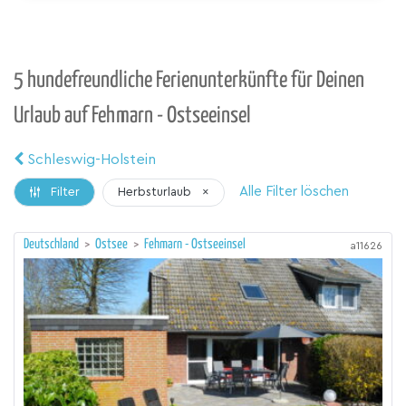
5 hundefreundliche Ferienunterkünfte für Deinen
Urlaub auf Fehmarn - Ostseeinsel
Schleswig-Holstein
Alle Filter löschen
Herbsturlaub
×
Filter
Deutschland
>
Ostsee
>
Fehmarn - Ostseeinsel
a11626