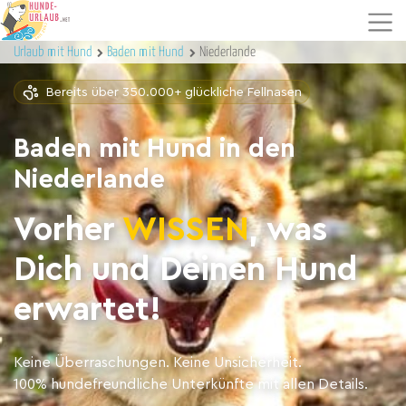
Urlaub mit Hund
Baden mit Hund
Niederlande
Bereits über 350.000+ glückliche Fellnasen
Baden mit Hund in den
Niederlande
Vorher
WISSEN
, was
Dich und Deinen Hund
erwartet!
Keine Überraschungen. Keine Unsicherheit.
100% hundefreundliche Unterkünfte mit allen Details.