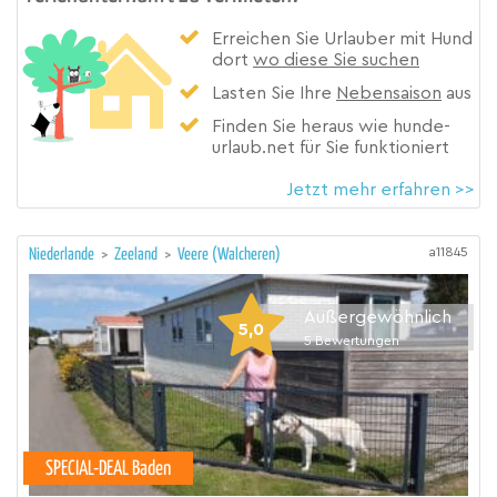
Erreichen Sie Urlauber mit Hund
dort
wo diese Sie suchen
Lasten Sie Ihre
Nebensaison
aus
Finden Sie heraus wie hunde-
urlaub.net für Sie funktioniert
Jetzt mehr erfahren >>
a11845
Niederlande
>
Zeeland
>
Veere (Walcheren)
Außergewöhnlich
5,0
5
Bewertungen
SPECIAL-DEAL Baden