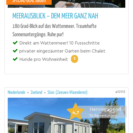
SPECIAL-DEAL Baden
MEERAUSBLICK – DEM MEER GANZ NAH
180 Grad-Blick auf das Wattenmeer. Traumhafte
Sonnenuntergänge. Ruhe pur!
Direkt am Wattenmeer! 10 Fussschritte
privater eingezäunter Garten beim Chalet
2
Hunde pro Wohneinheit
a10113
Niederlande
>
Zeeland
>
Sluis (Zeeuws-Vlaanderen)
Hervorragend
4,7
54
Bewertungen