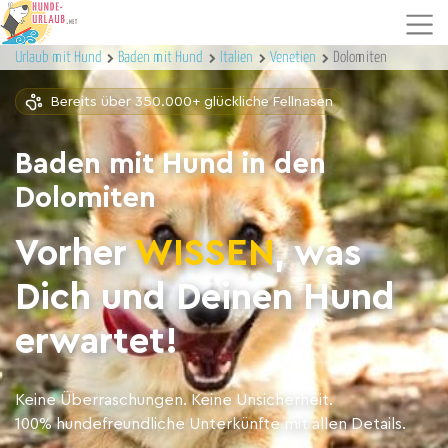
Urlaub mit Hund
Baden mit Hund
Italien
Venetien
Dolomiten
Bereits über 350.000+ glückliche Fellnasen
Baden mit Hund in den
Dolomiten
Vorher
WISSEN
, was
Dich und Deinen Hund
erwartet!
Keine Überraschungen. Keine Unsicherheit.
100% hundefreundliche Unterkünfte mit allen Details.