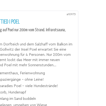
a10973
TIED I POEL
 auf Poel nur 200m vom Strand. Infrarotsauna,
um Dorfteich und dem Salzhaff vom Balkon im
 Gollwitz der Insel Poel erwartet Sie eine
ienwohnung für 4 Personen. Nur 200m vom
ernt lockt das Meer mit immer neuen
nd Poel mit mehr Sonnenstunden...
ementhaus, Ferienwohnung
spaziergänge - ohne Leine!
aradies Poel - viele Hundestrände!
orb, Hundenapf
nlang im Sand buddeln
gelegen, umgeben von Wiese