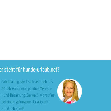
r steht für hunde-urlaub.net?
Gabriela engagiert sich seit mehr als
20 Jahren für eine positive Mensch-
Hund-Beziehung. Sie weiß, worauf es
bei einem gelungenen Urlaub mit
Hund ankommt!