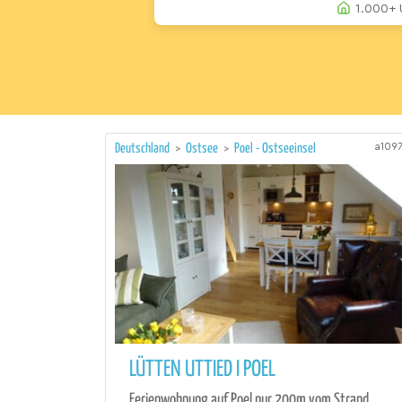
1.000+ 
a109
Deutschland
>
Ostsee
>
Poel - Ostseeinsel
LÜTTEN UTTIED I POEL
Ferienwohnung auf Poel nur 200m vom Strand.