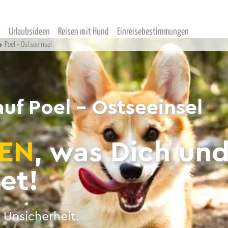
Urlaubsideen
Reisen mit Hund
Einreisebestimmungen
Poel - Ostseeinsel
uf Poel - Ostseeinsel
EN
, was Dich un
et!
 Unsicherheit.