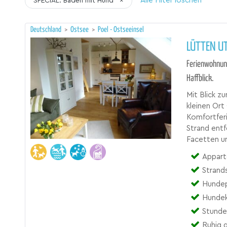
Alle Filter löschen
SPECIAL: Baden mit Hund
×
Deutschland
>
Ostsee
>
Poel - Ostseeinsel
LÜTTEN UT
Ferienwohnung
Haffblick.
Mit Blick z
kleinen Ort
Komfortfer
Strand entf
Facetten u
Appart
Strand
Hundep
Hundek
Stunde
Ruhig 