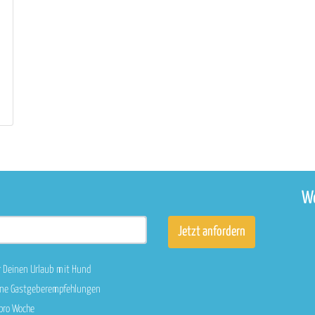
We
r Deinen Urlaub mit Hund
sene Gastgeberempfehlungen
 pro Woche