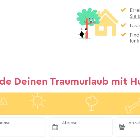
Erre
Sie 
Last
Find
funk
nde Deinen Traumurlaub mit H
reise
Abreise
Anzah