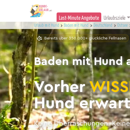
Last-Minute Angebote
Urlaubsziele
Urlaub mit Hund
Baden mit Hund
Deutschland
Ostsee
Bereits über 350.000+ glückliche Fellnasen
Baden mit Hund a
Vorher
WISS
Hund erwart
Keine Überraschungen. Keine