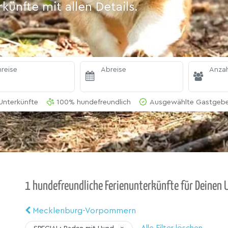
ünfte mit allen Details.
reise
Abreise
Anzah
Unterkünfte
100% hundefreundlich
Ausgewählte Gastgeber
1 hundefreundliche Ferienunterkünfte für Deinen U
Mecklenburg-Vorpommern