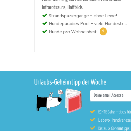
Infrarotsauna, Haffblick.
Strandspaziergänge - ohne Leine!
Hundeparadies Poel - viele Hundestrände!
2
Hunde pro Wohneinheit
Urlaubs-Geheimtipp der Woche
ECHTE Geheimtipps fü
Liebevoll handverle
Bis zu 2 Geheimtipps