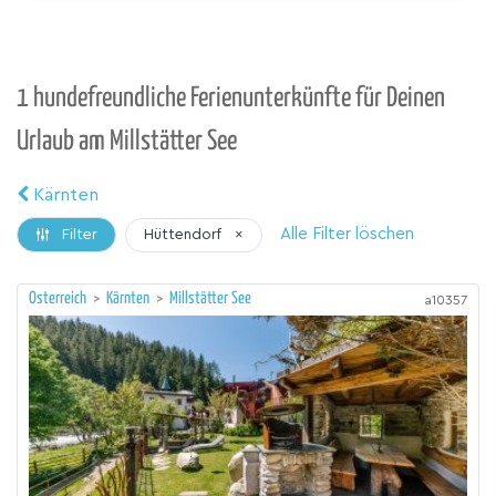
1 hundefreundliche Ferienunterkünfte für Deinen
Urlaub am Millstätter See
Kärnten
Alle Filter löschen
Hüttendorf
×
Filter
Österreich
>
Kärnten
>
Millstätter See
a10357