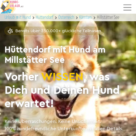
Urlaub mit Hund
Hüttendorf
Österreich
Kärnten
Millstätter See
Bereits über 350.000+ glückliche Fellnasen
Hüttendorf mit Hund am
Millstätter See
Vorher
WISSEN
, was
Dich und Deinen Hund
erwartet!
Keine Überraschungen. Keine Unsicherheit.
100% hundefreundliche Unterkünfte mit allen Details.