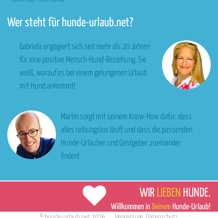
Wer steht für hunde-urlaub.net?
Gabriela engagiert sich seit mehr als 20 Jahren
für eine positive Mensch-Hund-Beziehung. Sie
weiß, worauf es bei einem gelungenen Urlaub
mit Hund ankommt!
Martin sorgt mit seinem Know-How dafür, dass
alles reibungslos läuft und dass die passenden
Hunde-Urlauber und Gastgeber zueinander
finden!
WIR
LIEBEN
HUNDE.
Willkommen in
Deinem
Hunde-Urlaub!
©
hunde-urlaub.net
2026
Impressum
,
Datenschutz