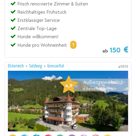
Frisch renovierte Zimmer & Suiten
Reichhaltiges Frühstück
Erstklassiger Service
Zentrale Top-Lage
Hunde willkommen!
1
Hunde pro Wohneinheit
150
ab
Österreich
>
Salzburg
>
Grossarltal
a11513
Außergewöhnlich
4,9
6
Bewertungen