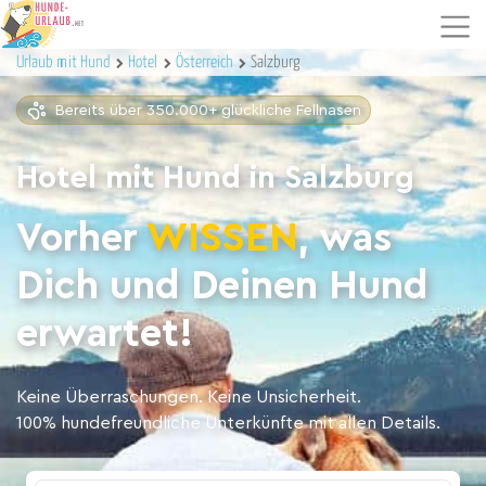
Urlaub mit Hund
Hotel
Österreich
Salzburg
Bereits über 350.000+ glückliche Fellnasen
Hotel mit Hund in Salzburg
Vorher
WISSEN
, was
Dich und Deinen Hund
erwartet!
Keine Überraschungen. Keine Unsicherheit.
100% hundefreundliche Unterkünfte mit allen Details.