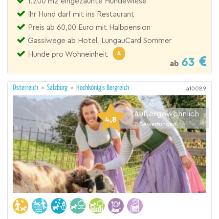
1.200 m2 eingezäunte Hundewiese
Ihr Hund darf mit ins Restaurant
Preis ab 60,00 Euro mit Halbpension
Gassiwege ab Hotel, LungauCard Sommer
4
Hunde pro Wohneinheit
63
ab
Österreich
>
Salzburg
>
Hochkönig's Bergreich
a10089
Außergewöhnlich
4,8
11
Bewertungen