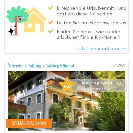
Erreichen Sie Urlauber mit Hund
dort
wo diese Sie suchen
Lasten Sie Ihre
Nebensaison
aus
Finden Sie heraus wie hunde-
urlaub.net für Sie funktioniert
Jetzt mehr erfahren >>
a10065
Österreich
>
Salzburg
>
Salzburg & Umland
Außergewöhnlich
4,8
14
Bewertungen
SPECIAL-DEAL Baden