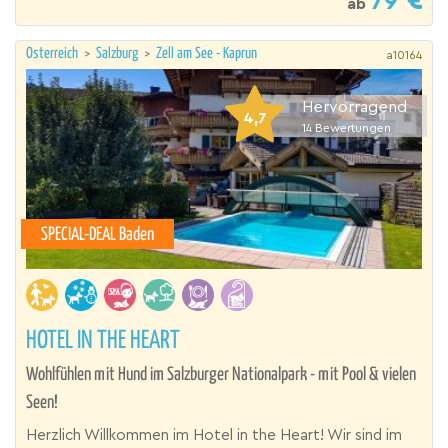
79
ab
Österreich
>
Salzburg
>
Zell am See - Kaprun
a10164
Hervorragend
4,7
14
Bewertungen
SPECIAL-DEAL Baden
HOTEL IN THE HEART
Wohlfühlen mit Hund im Salzburger Nationalpark - mit Pool & vielen
Seen!
Herzlich Willkommen im Hotel in the Heart! Wir sind im