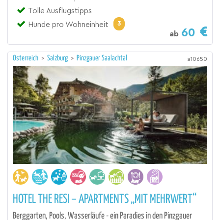
Tolle Ausflugstipps
3
Hunde pro Wohneinheit
60
ab
Österreich
>
Salzburg
>
Pinzgauer Saalachtal
a10650
HOTEL THE RESI – APARTMENTS „MIT MEHRWERT“
Berggarten, Pools, Wasserläufe - ein Paradies in den Pinzgauer