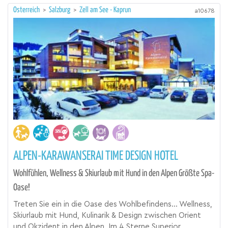
Österreich
>
Salzburg
>
Zell am See - Kaprun
a10678
ALPEN-KARAWANSERAI TIME DESIGN HOTEL
Wohlfühlen, Wellness & Skiurlaub mit Hund in den Alpen Größte Spa-
Oase!
Treten Sie ein in die Oase des Wohlbefindens... Wellness,
Skiurlaub mit Hund, Kulinarik & Design zwischen Orient
und Okzident in den Alpen. Im 4 Sterne Superior