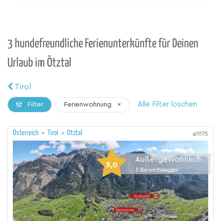
3 hundefreundliche Ferienunterkünfte für Deinen
Urlaub im Ötztal
Tirol
Alle Filter löschen
Ferienwohnung
×
Filter
Österreich
>
Tirol
>
Ötztal
a11175
Außergewöhnlich
5,0
3
Bewertungen