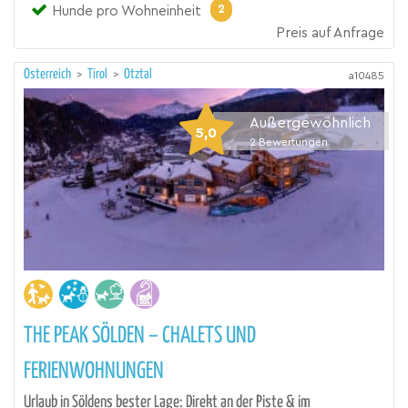
2
Hunde pro Wohneinheit
Preis auf Anfrage
Österreich
>
Tirol
>
Ötztal
a10485
Außergewöhnlich
5,0
2
Bewertungen
THE PEAK SÖLDEN – CHALETS UND
FERIENWOHNUNGEN
Urlaub in Söldens bester Lage: Direkt an der Piste & im