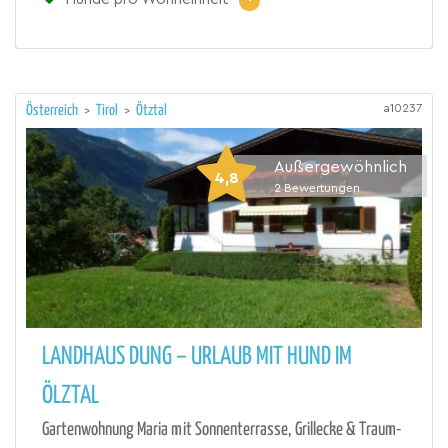
a10237
Österreich
>
Tirol
>
Ötztal
Außergewöhnlich
4,8
2
Bewertungen
LANDHAUS DUNG – URLAUB MIT HUND IM
ÖLZTAL
Gartenwohnung Maria mit Sonnenterrasse, Grillecke & Traum-