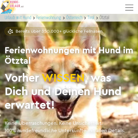
Urlaub mit Hund
Ferienwohnung
Österreich
Tirol
Ötztal
Bereits über 350.000+ glückliche Fellnasen
Ferienwohnungen mit Hund im
Ötztal
Vorher
WISSEN
, was
Dich und Deinen Hund
erwartet!
Keine Überraschungen. Keine Unsicherheit.
100% hundefreundliche Unterkünfte mit allen Details.