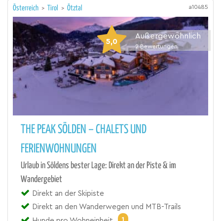
a10485
Österreich
>
Tirol
>
Ötztal
Außergewöhnlich
5,0
2
Bewertungen
THE PEAK SÖLDEN – CHALETS UND
FERIENWOHNUNGEN
Urlaub in Söldens bester Lage: Direkt an der Piste & im
Wandergebiet
Direkt an der Skipiste
Direkt an den Wanderwegen und MTB-Trails
1
Hunde pro Wohneinheit