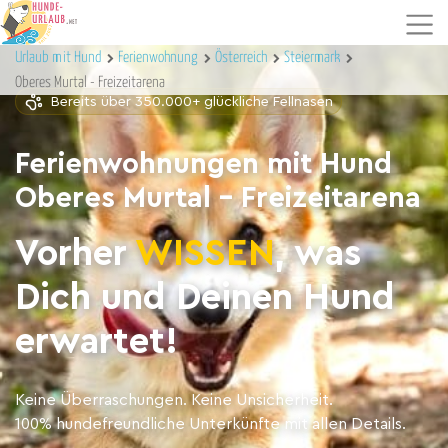
Urlaub mit Hund
Ferienwohnung
Österreich
Steiermark
Oberes Murtal - Freizeitarena
Bereits über 350.000+ glückliche Fellnasen
Ferienwohnungen mit Hund
Oberes Murtal - Freizeitarena
Vorher
WISSEN
, was
Dich und Deinen Hund
erwartet!
Keine Überraschungen. Keine Unsicherheit.
100% hundefreundliche Unterkünfte mit allen Details.