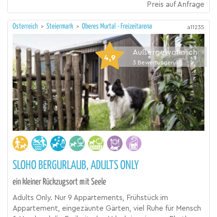
Preis auf Anfrage
Österreich
>
Steiermark
>
Oberes Murtal - Freizeitarena
a11235
Außergewöhnlich
4,9
3
Bewertungen
SLOHO BERGURLAUB, ADULTS ONLY
ein kleiner Rückzugsort mit Seele
Adults Only. Nur 9 Appartements, Frühstück im
Appartement, eingezäunte Gärten, viel Ruhe für Mensch