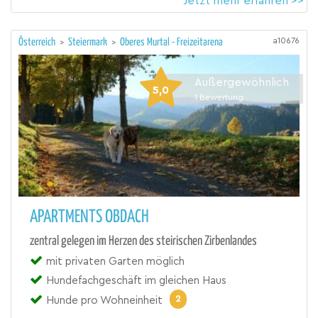
Jetzt mehr erfahren >>
a10676
Österreich
>
Steiermark
>
Oberes Murtal - Freizeitarena
Außergewöhnlich
5,0
1
Bewertung
APARTMENTS OBDACH
zentral gelegen im Herzen des steirischen Zirbenlandes
mit privaten Garten möglich
Hundefachgeschäft im gleichen Haus
2
Hunde pro Wohneinheit