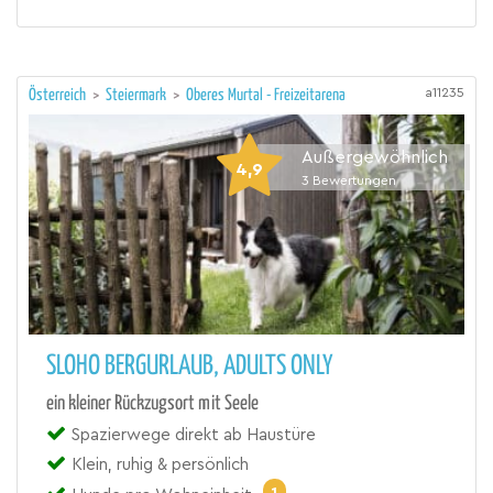
a11235
Österreich
>
Steiermark
>
Oberes Murtal - Freizeitarena
Außergewöhnlich
4,9
3
Bewertungen
SLOHO BERGURLAUB, ADULTS ONLY
ein kleiner Rückzugsort mit Seele
Spazierwege direkt ab Haustüre
Klein, ruhig & persönlich
1