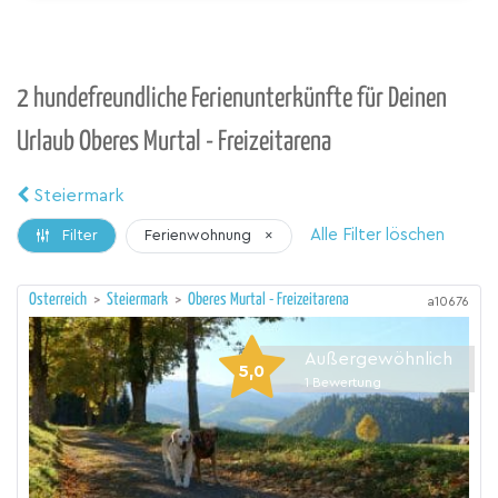
2 hundefreundliche Ferienunterkünfte für Deinen
Urlaub Oberes Murtal - Freizeitarena
Steiermark
Alle Filter löschen
Ferienwohnung
×
Filter
Österreich
>
Steiermark
>
Oberes Murtal - Freizeitarena
a10676
Außergewöhnlich
5,0
1
Bewertung