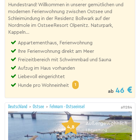
Hundestrand! Willkommen in unserer gemütlichen und
modernen Ferienwohnung zwischen Ostsee und
Schleimündung in der Residenz Bollwark auf der
Nordmole im OstseeResort Olpenitz. Naturpark,
Kappeln...
Appartementhaus, Ferienwohnung
Ihre Ferienwohnung direkt am Meer
Freizeitbereich mit Schwimmbad und Sauna
Aufzug im Haus vorhanden
Liebevoll eingerichtet
1
Hunde pro Wohneinheit
46
ab
Deutschland
>
Ostsee
>
Fehmarn - Ostseeinsel
a11284
Außergewöhnlich
4,8
1
Bewertung