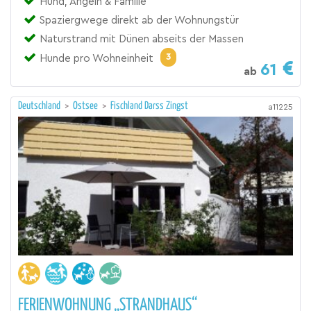
Hund, Angeln & Familie
Spaziergwege direkt ab der Wohnungstür
Naturstrand mit Dünen abseits der Massen
3
Hunde pro Wohneinheit
61
ab
Deutschland
>
Ostsee
>
Fischland Darss Zingst
a11225
FERIENWOHNUNG „STRANDHAUS“