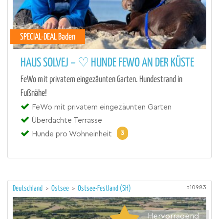
SPECIAL-DEAL Baden
HAUS SOLVEJ – ♡ HUNDE FEWO AN DER KÜSTE
FeWo mit privatem eingezäunten Garten. Hundestrand in
Fußnähe!
FeWo mit privatem eingezäunten Garten
Überdachte Terrasse
3
Hunde pro Wohneinheit
a10983
Deutschland
>
Ostsee
>
Ostsee-Festland (SH)
Hervorragend