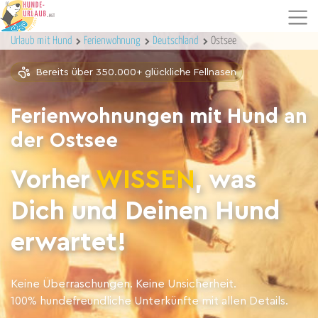
Urlaub mit Hund
Ferienwohnung
Deutschland
Ostsee
Bereits über 350.000+ glückliche Fellnasen
Ferienwohnungen mit Hund an
der Ostsee
Vorher
WISSEN
, was
Dich und Deinen Hund
erwartet!
Keine Überraschungen. Keine Unsicherheit.
100% hundefreundliche Unterkünfte mit allen Details.