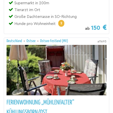
Supermarkt in 200m
Tierarzt im Ort
Große Dachterrasse in SO-Richtung
2
Hunde pro Wohneinheit
150
ab
Deutschland
>
Ostsee
>
Ostsee-Festland (MV)
a11693
FERIENWOHNUNG „MÜHLENFALTER“
KÜHLUNGSBORN/OST