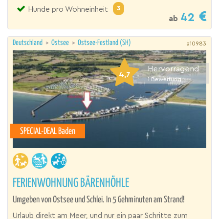
3
Hunde pro Wohneinheit
42
ab
Deutschland
>
Ostsee
>
Ostsee-Festland (SH)
a10983
Hervorragend
4,7
1
Bewertung
SPECIAL-DEAL Baden
FERIENWOHNUNG BÄRENHÖHLE
Umgeben von Ostsee und Schlei. In 5 Gehminuten am Strand!
Urlaub direkt am Meer, und nur ein paar Schritte zum