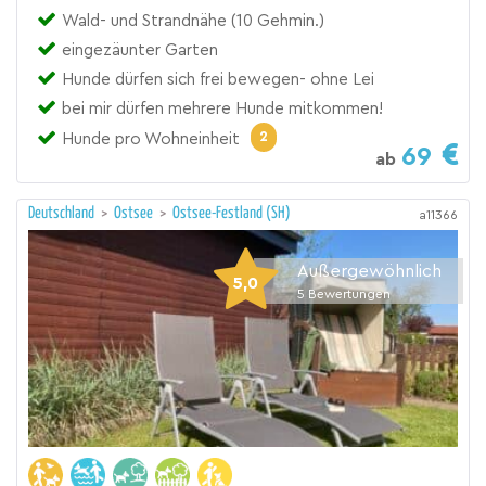
Wald- und Strandnähe (10 Gehmin.)
eingezäunter Garten
Hunde dürfen sich frei bewegen- ohne Lei
bei mir dürfen mehrere Hunde mitkommen!
2
Hunde pro Wohneinheit
69
ab
Deutschland
>
Ostsee
>
Ostsee-Festland (SH)
a11366
Außergewöhnlich
5,0
5
Bewertungen