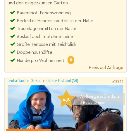
und den eingezäunten Garten
Bauernhof, Ferienwohnung
Perfekter Hundestrand ist in der Nähe
Traumlage inmitten der Natur
Auslauf auch mal ohne Leine
Große Terrasse mit Teichblick
Doppelhaushälfte
5
Hunde pro Wohneinheit
Preis auf Anfrage
Deutschland
>
Ostsee
>
Ostsee-Festland (SH)
a12236
Außergewöhnlich
4,8
2
Bewertungen