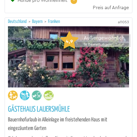
Hunde pro Wohneinheit
Preis auf Anfrage
Deutschland
>
Bayern
>
Franken
a11053
Außergewöhnlich
4,9
16
Bewertungen
GÄSTEHAUS LAUERSMÜHLE
Bauernhofurlaub in Alleinlage im freistehenden Haus mit
eingezäuntem Garten