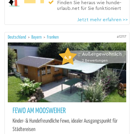
Finden Sie heraus wie hunde-
urlaub.net für Sie funktioniert
Jetzt mehr erfahren >>
a12117
Deutschland
>
Bayern
>
Franken
Außergewöhnlich
4,9
2
Bewertungen
FEWO AM MOOSWEIHER
Kinder- & Hundefreundliche Fewo, idealer Ausgangspunkt für
Städtereisen