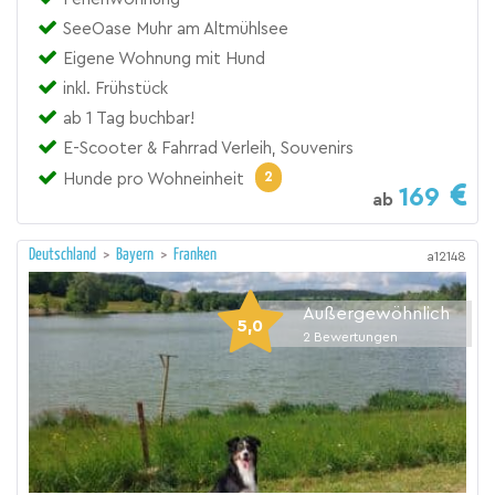
SeeOase Muhr am Altmühlsee
Eigene Wohnung mit Hund
inkl. Frühstück
ab 1 Tag buchbar!
E-Scooter & Fahrrad Verleih, Souvenirs
2
Hunde pro Wohneinheit
169
ab
Deutschland
>
Bayern
>
Franken
a12148
Außergewöhnlich
5,0
2
Bewertungen