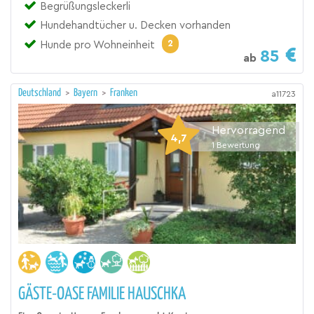
Begrüßungsleckerli
Hundehandtücher u. Decken vorhanden
2
Hunde pro Wohneinheit
85
ab
Deutschland
>
Bayern
>
Franken
a11723
Hervorragend
4,7
1
Bewertung
GÄSTE-OASE FAMILIE HAUSCHKA