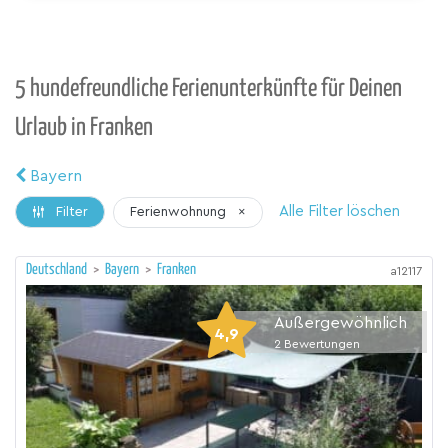
5 hundefreundliche Ferienunterkünfte für Deinen
Urlaub in Franken
Bayern
Alle Filter löschen
Ferienwohnung
×
Filter
Deutschland
>
Bayern
>
Franken
a12117
Außergewöhnlich
4,9
2
Bewertungen