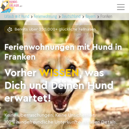
Urlaub mit Hund
Ferienwohnung
Deutschland
Bayern
Franken
Bereits über 350.000+ glückliche Fellnasen
Ferienwohnungen mit Hund in
Franken
Vorher
WISSEN
, was
Dich und Deinen Hund
erwartet!
Keine Überraschungen. Keine Unsicherheit.
100% hundefreundliche Unterkünfte mit allen Details.