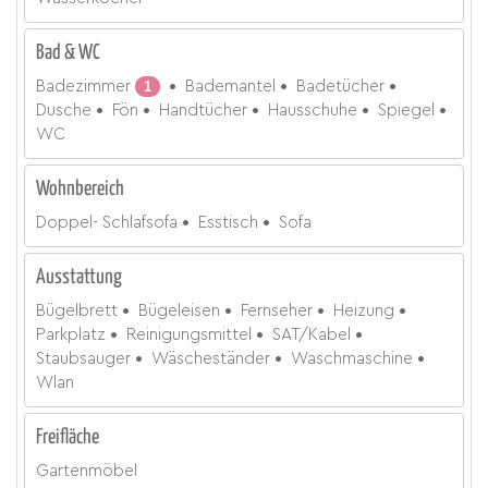
Bad & WC
Badezimmer
1
Bademantel
Badetücher
Dusche
Fön
Handtücher
Hausschuhe
Spiegel
WC
Wohnbereich
Doppel- Schlafsofa
Esstisch
Sofa
Ausstattung
Bügelbrett
Bügeleisen
Fernseher
Heizung
Parkplatz
Reinigungsmittel
SAT/Kabel
Staubsauger
Wäscheständer
Waschmaschine
Wlan
Freifläche
Gartenmöbel