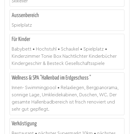
Skikeller
Aussenbereich
Spielplatz
Für Kinder
Babybett
Hochstuhl
Schaukel
Spielplatz
Kinderzimmer Tonie Box Nachtlichter Kinderbücher
Kindergeschirr & Besteck Gesellschaftsspiele
Wellness & SPA "Hallenbad im Erdgeschoss "
Innen- Swimmingpool
Relaxliegen, Bergpanorama,
sonnige Lage, Umkleidekabinen, Duschen, WC. Der
gesamte Hallenbadbereich ist frisch renoviert und
sehr gut gepflegt.
Verköstigung
Restaurant
nächster Supermarkt
10
km
nächstes