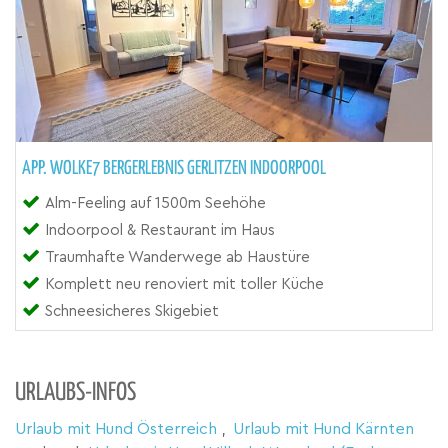
APP. WOLKE7 BERGERLEBNIS GERLITZEN INDOORPOOL
Alm-Feeling auf 1500m Seehöhe
Indoorpool & Restaurant im Haus
Traumhafte Wanderwege ab Haustüre
Komplett neu renoviert mit toller Küche
Schneesicheres Skigebiet
URLAUBS-INFOS
Urlaub mit Hund Österreich
,
Urlaub mit Hund Kärnten