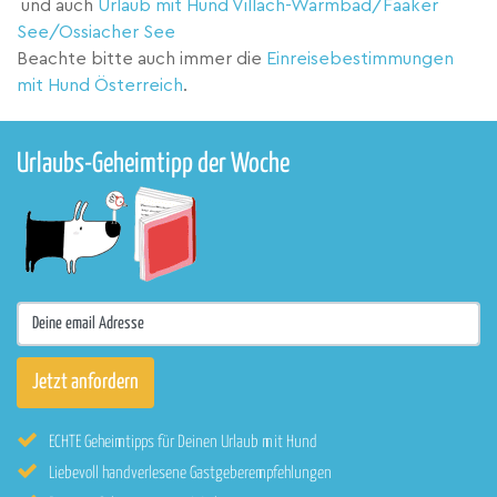
und auch
Urlaub mit Hund Villach-Warmbad/Faaker
See/Ossiacher See
Beachte bitte auch immer die
Einreisebestimmungen
mit Hund Österreich
.
Urlaubs-Geheimtipp der Woche
ECHTE Geheimtipps für Deinen Urlaub mit Hund
Liebevoll handverlesene Gastgeberempfehlungen