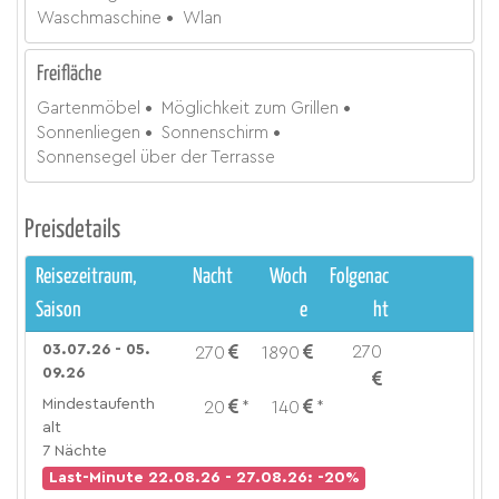
Waschmaschine
Wlan
Freifläche
Gartenmöbel
Möglichkeit zum Grillen
Sonnenliegen
Sonnenschirm
Sonnensegel über der Terrasse
Preisdetails
Reisezeitraum,
Nacht
Woch
Folgenac
Saison
e
ht
03.07.26 - 05.
270
270
1890
09.26
Mindestaufenth
20
*
140
*
alt
7 Nächte
Last-Minute 22.08.26 - 27.08.26: -20%