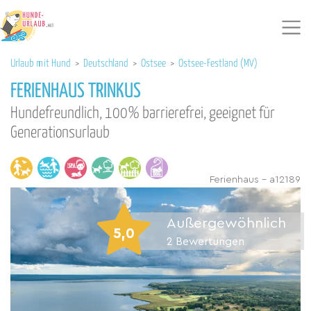
Urlaub mit Hund
>
Deutschland
>
Ostsee
>
Ostsee-Festland (MV)
FERIENHAUS TRINKUS
Hundefreundlich, 100% barrierefrei, geeignet für
Generationsurlaub
Ferienhaus - a12189
Außergewöhnlich
5,0
2
Bewertungen