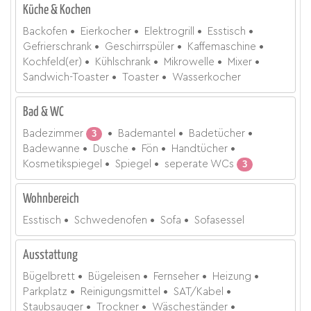
Küche & Kochen
Backofen
Eierkocher
Elektrogrill
Esstisch
Gefrierschrank
Geschirrspüler
Kaffemaschine
Kochfeld(er)
Kühlschrank
Mikrowelle
Mixer
Sandwich-Toaster
Toaster
Wasserkocher
Bad & WC
Badezimmer
3
Bademantel
Badetücher
Badewanne
Dusche
Fön
Handtücher
Kosmetikspiegel
Spiegel
seperate WCs
3
Wohnbereich
Esstisch
Schwedenofen
Sofa
Sofasessel
Ausstattung
Bügelbrett
Bügeleisen
Fernseher
Heizung
Parkplatz
Reinigungsmittel
SAT/Kabel
Staubsauger
Trockner
Wäscheständer