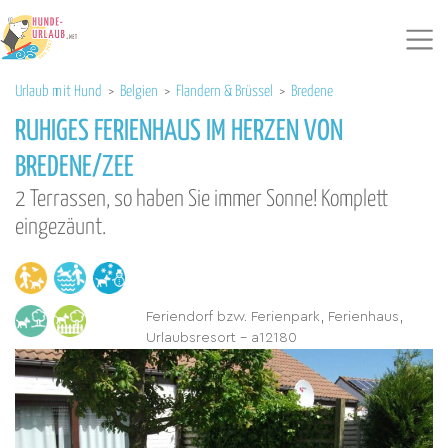
Urlaub mit Hund
>
Belgien
>
Flandern & Brüssel
>
Bredene
RUHIGES FERIENHAUS IM HERZEN VON
BREDENE/ZEE
2 Terrassen, so haben Sie immer Sonne! Komplett
eingezäunt.
Feriendorf bzw. Ferienpark, Ferienhaus,
Urlaubsresort - a12180