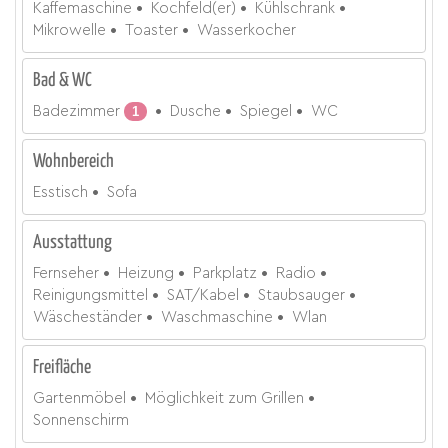
Kaffemaschine
Kochfeld(er)
Kühlschrank
Mikrowelle
Toaster
Wasserkocher
Bad & WC
Badezimmer
1
Dusche
Spiegel
WC
Wohnbereich
Esstisch
Sofa
Ausstattung
Fernseher
Heizung
Parkplatz
Radio
Reinigungsmittel
SAT/Kabel
Staubsauger
Wäscheständer
Waschmaschine
Wlan
Freifläche
Gartenmöbel
Möglichkeit zum Grillen
Sonnenschirm