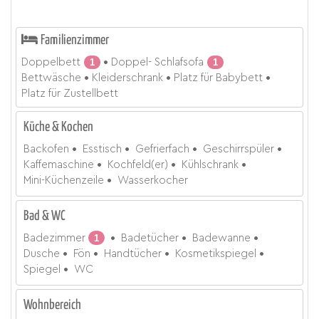
Familienzimmer
Doppelbett
1
Doppel- Schlafsofa
1
Bettwäsche
Kleiderschrank
Platz für Babybett
Platz für Zustellbett
Küche & Kochen
Backofen
Esstisch
Gefrierfach
Geschirrspüler
Kaffemaschine
Kochfeld(er)
Kühlschrank
Mini-Küchenzeile
Wasserkocher
Bad & WC
Badezimmer
1
Badetücher
Badewanne
Dusche
Fön
Handtücher
Kosmetikspiegel
Spiegel
WC
Wohnbereich