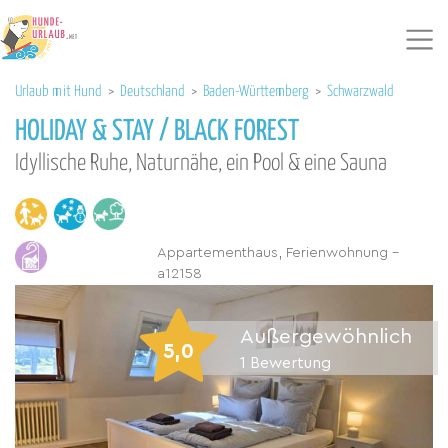
Urlaub mit Hund
>
Deutschland
>
Baden-Württemberg
>
Schwarzwald
HOLIDAY & STAY / BLACK FOREST
Idyllische Ruhe, Naturnähe, ein Pool & eine Sauna
Appartementhaus, Ferienwohnung -
a12158
Außergewöhnlich
5,0
1
Bewertung