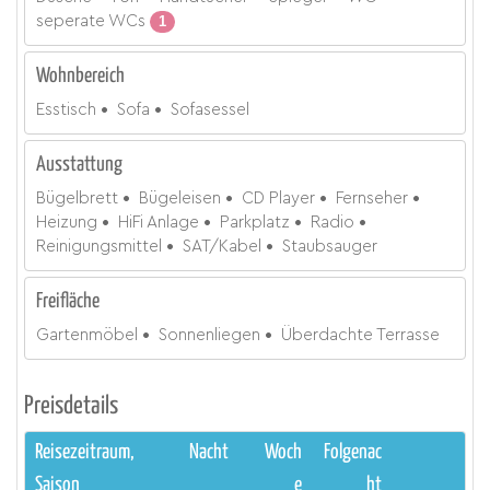
seperate WCs
1
Wohnbereich
Esstisch
Sofa
Sofasessel
Ausstattung
Bügelbrett
Bügeleisen
CD Player
Fernseher
Heizung
HiFi Anlage
Parkplatz
Radio
Reinigungsmittel
SAT/Kabel
Staubsauger
Freifläche
Gartenmöbel
Sonnenliegen
Überdachte Terrasse
Preisdetails
Reisezeitraum,
Nacht
Woch
Folgenac
Saison
e
ht