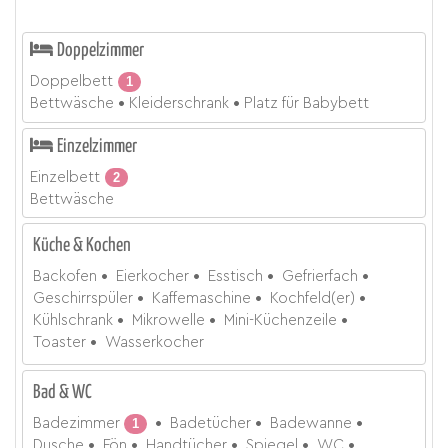
Doppelzimmer
Doppelbett
1
Bettwäsche
Kleiderschrank
Platz für Babybett
Einzelzimmer
Einzelbett
2
Bettwäsche
Küche & Kochen
Backofen
Eierkocher
Esstisch
Gefrierfach
Geschirrspüler
Kaffemaschine
Kochfeld(er)
Kühlschrank
Mikrowelle
Mini-Küchenzeile
Toaster
Wasserkocher
Bad & WC
Badezimmer
1
Badetücher
Badewanne
Dusche
Fön
Handtücher
Spiegel
WC