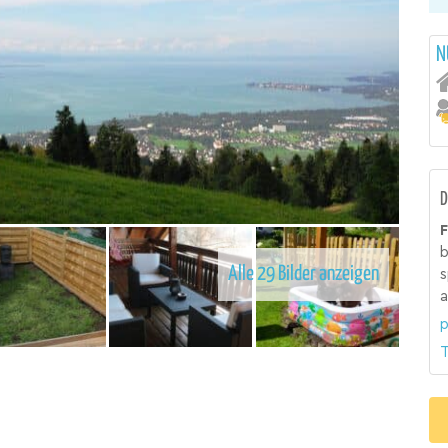
N
D
b
Alle 29 Bilder anzeigen
s
a
p
T