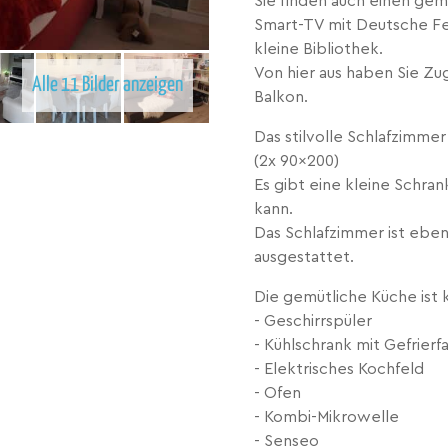
Sie finden auch einen ge
Smart-TV mit Deutsche Fer
kleine Bibliothek.
Von hier aus haben Sie Z
Alle 11 Bilder anzeigen
Balkon.
Das stilvolle Schlafzimme
(2x 90x200)
Es gibt eine kleine Schr
kann.
Das Schlafzimmer ist ebe
ausgestattet.
Die gemütliche Küche ist 
- Geschirrspüler
- Kühlschrank mit Gefrierf
- Elektrisches Kochfeld
- Ofen
- Kombi-Mikrowelle
- Senseo