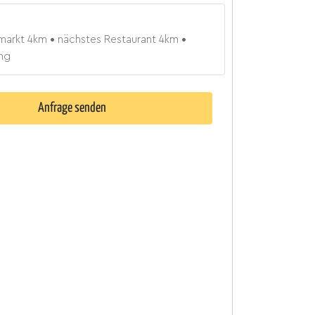
markt
4
km
nächstes Restaurant
4
km
ng
Anfrage senden