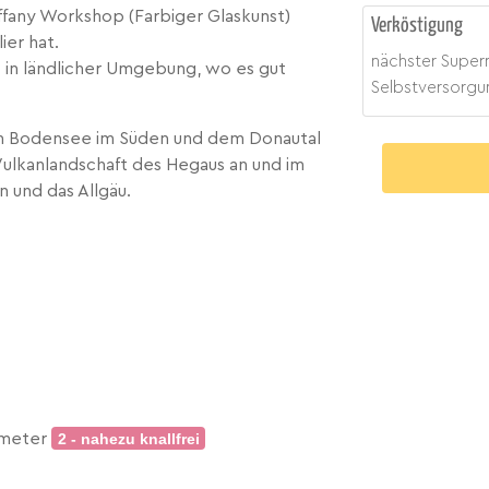
fany Workshop (Farbiger Glaskunst)
Verköstigung
ier hat.
nächster Super
 in ländlicher Umgebung, wo es gut
Selbstversorgu
em Bodensee im Süden und dem Donautal
Vulkanlandschaft des Hegaus an und im
 und das Allgäu.
rometer
2 - nahezu knallfrei